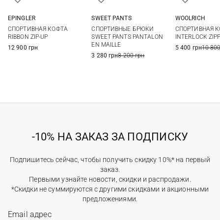
EPINGLER
SWEET PANTS
WOOLRICH
S
M
XS
S
M
L
XXS
XS
СПОРТИВНАЯ КОФТА
СПОРТИВНЫЕ БРЮКИ
СПОРТИВНАЯ 
XL
L
RIBBON ZIP-UP
SWEET PANTS PANTALON
INTERLOCK ZIP
EN MAILLE
12 900 грн
5 400 грн
10 800
3 280 грн
8 200 грн
-10% НА ЗАКАЗ ЗА ПОДПИСКУ
Подпишитесь сейчас, чтобы получить скидку 10%* на первый
заказ.
Первыми узнайте новости, скидки и распродажи.
*Скидки не суммируются с другими скидками и акционными
предложениями.