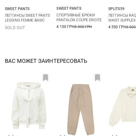
SWEET PANTS
SWEET PANTS
SPLITS59
XS
S
M
L
XS
S
M
L
XS
S
СПОРТИВНЫЕ БРЮКИ
ЛЕГГИНСЫ SWEET PANTS
ЛЕГГИНСЫ RAQ
PANTALON COUPE DROITE
LEGGING FEMME BASIC
WAIST SUPPLEX
4 150 ГРН
8 300 ГРН
4 550 ГРН
6 500
SOLD OUT
ВАС МОЖЕТ ЗАИНТЕРЕСОВАТЬ