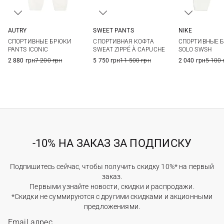
AUTRY
SWEET PANTS
NIKE
XS
S
M
L
XS
S
M
XS
S
СПОРТИВНЫЕ БРЮКИ
СПОРТИВНАЯ КОФТА
СПОРТИВНЫЕ 
XL
PANTS ICONIC
SWEAT ZIPPÉ À CAPUCHE
SOLO SWSH
2 880 грн
7 200 грн
5 750 грн
11 500 грн
2 040 грн
5 100 
-10% НА ЗАКАЗ ЗА ПОДПИСКУ
Подпишитесь сейчас, чтобы получить скидку 10%* на первый
заказ.
Первыми узнайте новости, скидки и распродажи.
*Скидки не суммируются с другими скидками и акционными
предложениями.