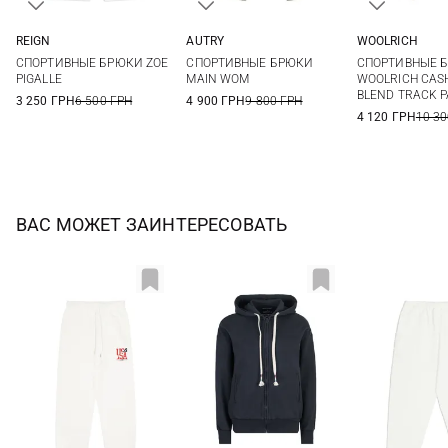
REIGN
AUTRY
WOOLRICH
S
S
M
L
XL
XS
S
СПОРТИВНЫЕ БРЮКИ ZOE
СПОРТИВНЫЕ БРЮКИ
СПОРТИВНЫЕ 
XL
PIGALLE
MAIN WOM
WOOLRICH CAS
BLEND TRACK 
3 250 ГРН
6 500 ГРН
4 900 ГРН
9 800 ГРН
4 120 ГРН
10 30
ВАС МОЖЕТ ЗАИНТЕРЕСОВАТЬ