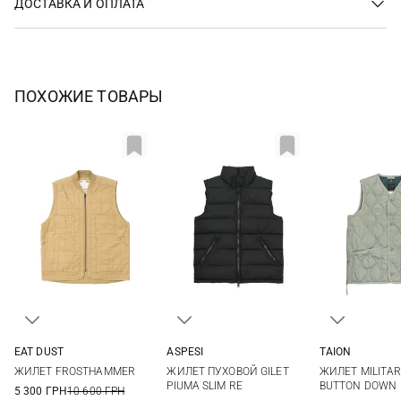
ДОСТАВКА И ОПЛАТА
ПОХОЖИЕ ТОВАРЫ
EAT DUST
ASPESI
TAION
M
L
XL
XXL
M
L
XL
XXL
S
M
ЖИЛЕТ FROSTHAMMER
ЖИЛЕТ ПУХОВОЙ GILET
ЖИЛЕТ MILITAR
XXL
PIUMA SLIM RE
BUTTON DOWN
5 300 ГРН
10 600 ГРН