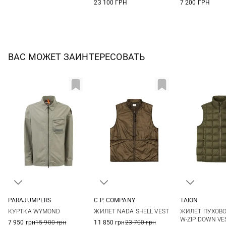
23 100 ГРН
7 200 ГРН
ВАС МОЖЕТ ЗАИНТЕРЕСОВАТЬ
PARAJUMPERS
C.P. COMPANY
TAION
M
L
XL
XXL
48
50
52
54
XS
S
КУРТКА WYMOND
ЖИЛЕТ NADA SHELL VEST
ЖИЛЕТ ПУХОВО
56
58
XL
XXL
W-ZIP DOWN VE
7 950 грн
15 900 грн
11 850 грн
23 700 грн