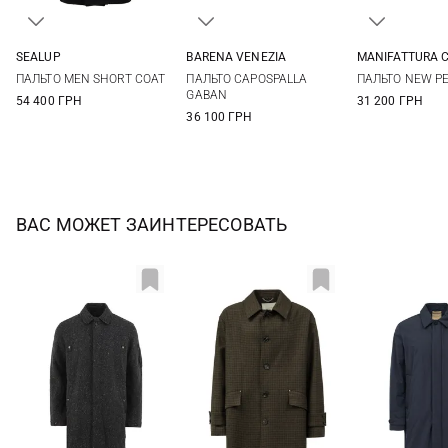
SEALUP
BARENA VENEZIA
MANIFATTURA C
50
52
54
56
48
50
52
54
40
42
ПАЛЬТО MEN SHORT COAT
ПАЛЬТО CAPOSPALLA
ПАЛЬТО NEW P
56
58
GABAN
54 400 ГРН
31 200 ГРН
36 100 ГРН
ВАС МОЖЕТ ЗАИНТЕРЕСОВАТЬ