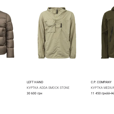
LEFT HAND
C.P. COMPANY
XL
XXL
M
L
XL
44
4
КУРТКА ADDA SMOCK STONE
КУРТКА MEDIU
30 600 грн
11 450 грн
22 9
52
5