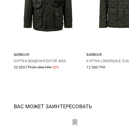
BARBOUR
BARBOUR
M
L
XL
XXL
M
L
КУРТКА ВОЩЕНАЯ EDITOR WAX
КУРТКА LOWERDALE QUI
22 050 ГРН
31 500 ГРН
-30%
12 500 ГРН
ВАС МОЖЕТ ЗАИНТЕРЕСОВАТЬ