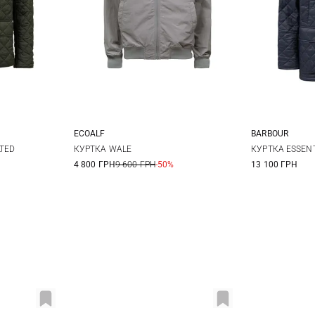
ECOALF
BARBOUR
XL
XXL
M
L
XL
XXL
M
LTED
КУРТКА WALE
КУРТКА ESSENT
4 800 ГРН
9 600 ГРН
-50%
13 100 ГРН