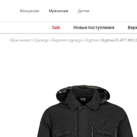
Женщинам
Мужчинам
Детям
Sale
Новые поступления
Вер
Мужчинам
Одежда
Верхняя одежда
Куртки
Куртка FLATT NY