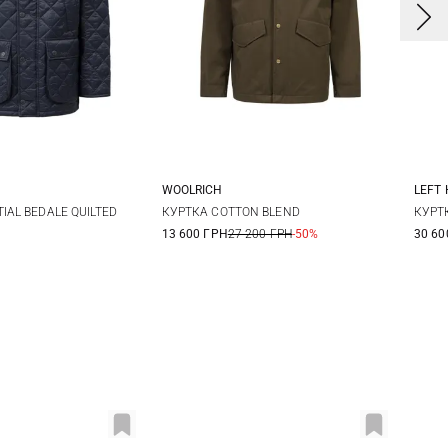
WOOLRICH
LEFT
L
XL
XXL
L
IAL BEDALE QUILTED
КУРТКА COTTON BLEND
КУРТ
13 600 ГРН
27 200 ГРН
-50%
30 60