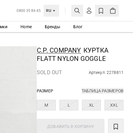
RU
0800 35 86 65
мки
Home
Бренды
Блог
ЛИЧНЫЙ КАБИНЕТ
ВОЙТИ
C.P. COMPANY
КУРТКА
Еще не зарегистрированы?
FLATT NYLON GOGGLE
СОЗДАТЬ УЧЕТНУЮ ЗАПИСЬ
SOLD OUT
Артикул: 2278811
РАЗМЕР
ТАБЛИЦА РАЗМЕРОВ
M
L
XL
XXL
ДОБАВИТЬ В КОРЗИНУ