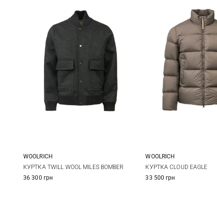
WOOLRICH
WOOLRICH
S
M
L
XL
M
L
КУРТКА TWILL WOOL MILES BOMBER
КУРТКА CLOUD EAGLE
36 300 грн
33 500 грн
XXL
3XL