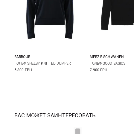
BARBOUR
MERZ B.SCHWANEN
8
10
12
14
XS
S
ГОЛЬФ SHELBY KNITTED JUMPER
ГОЛЬФ GOOD BASICS
5 800 ГРН
7 900 ГРН
XL
ВАС МОЖЕТ ЗАИНТЕРЕСОВАТЬ