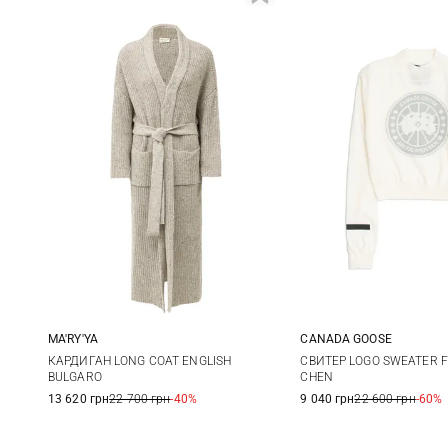
CANADA GOOSE
MA'RY'YA
XS
S
XS
S
M
СВИТЕР LOGO SWEATER 
КАРДИГАН LONG COAT ENGLISH
CHEN
BULGARO
9 040 грн
22 600 грн
-60%
13 620 грн
22 700 грн
-40%