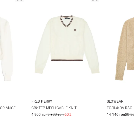
FRED PERRY
SLOWEAR
M
L
6
8
10
12
38
4
FOR ANGEL
СВИТЕР MESH CABLE KNIT
ГОЛЬФ DV RAG
4 900 грн
9 800 грн
-50%
14 140 грн
20 2
46