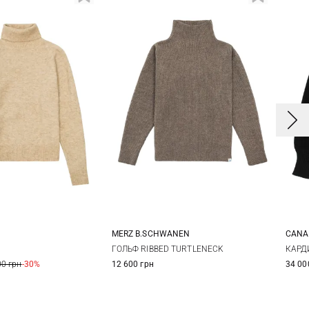
MERZ B.SCHWANEN
CANA
0
42
44
XS
S
M
L
X
ГОЛЬФ RIBBED TURTLENECK
КАРД
00 грн
-30%
12 600 грн
34 00