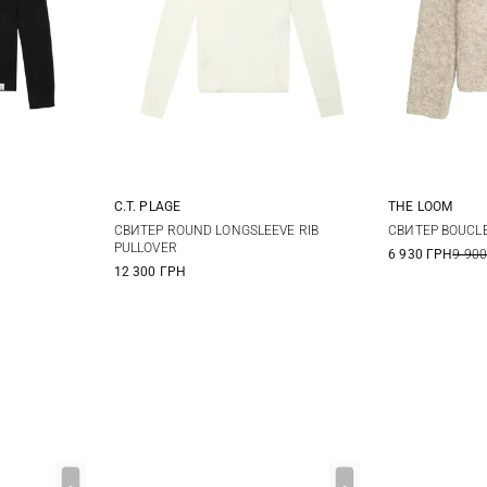
C.T. PLAGE
THE LOOM
M
L
36
38
40
42
S
СВИТЕР ROUND LONGSLEEVE RIB
СВИТЕР BOUCL
PULLOVER
6 930 ГРН
9 900
12 300 ГРН