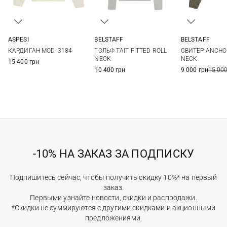
ASPESI
BELSTAFF
BELSTAFF
38
40
42
44
XS
S
M
L
XS
S
КАРДИГАН MOD. 3184
ГОЛЬФ TAIT FITTED ROLL
СВИТЕР ANCHO
NECK
NECK
15 400 грн
10 400 грн
9 000 грн
15 000
-10% НА ЗАКАЗ ЗА ПОДПИСКУ
Подпишитесь сейчас, чтобы получить скидку 10%* на первый
заказ.
Первыми узнайте новости, скидки и распродажи.
*Скидки не суммируются с другими скидками и акционными
предложениями.