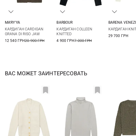
MA'RY'YA
BARBOUR
BARENA VENEZ
XS
S
M
6
8
10
12
XS
S
КАРДИГАН CARDIGAN
КАРДИГАН COLLEEN
КАРДИГАН KNI
GRANA DI RISO JAW
KNITTED
29 700 ГРН
12 540 ГРН
20 900 ГРН
4 900 ГРН
7 000 ГРН
ВАС МОЖЕТ ЗАИНТЕРЕСОВАТЬ