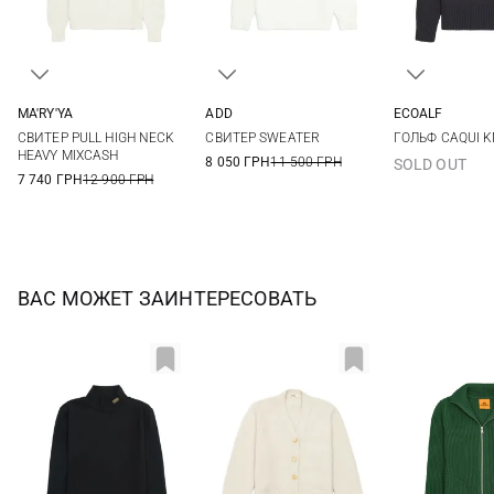
MA'RY'YA
ADD
ECOALF
XS
S
M
L
XS
S
M
L
XS
S
СВИТЕР PULL HIGH NECK
СВИТЕР SWEATER
ГОЛЬФ CAQUI K
XL
HEAVY MIXCASH
8 050 ГРН
11 500 ГРН
SOLD OUT
7 740 ГРН
12 900 ГРН
ВАС МОЖЕТ ЗАИНТЕРЕСОВАТЬ