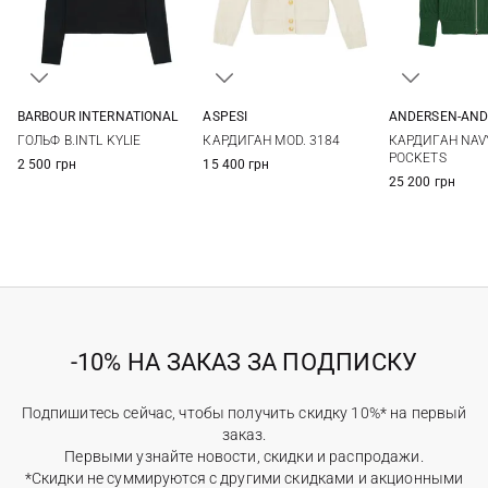
BARBOUR INTERNATIONAL
ASPESI
ANDERSEN-AND
6
8
10
12
38
40
42
44
XS
S
ГОЛЬФ B.INTL KYLIE
КАРДИГАН MOD. 3184
КАРДИГАН NAVY
XL
POCKETS
2 500 грн
15 400 грн
25 200 грн
-10% НА ЗАКАЗ ЗА ПОДПИСКУ
Подпишитесь сейчас, чтобы получить скидку 10%* на первый
заказ.
Первыми узнайте новости, скидки и распродажи.
*Скидки не суммируются с другими скидками и акционными