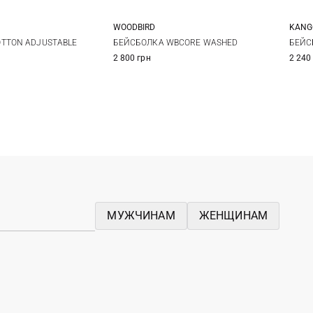
WOODBIRD
KANG
One size
One size
S/
TTON ADJUSTABLE
БЕЙСБОЛКА WBCORE WASHED
БЕЙС
2 800 грн
2 240
МУЖЧИНАМ
ЖЕНЩИНАМ