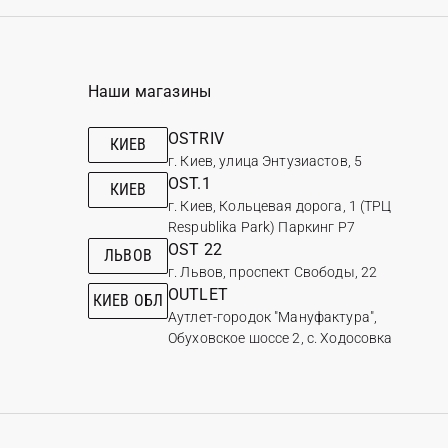
Наши магазины
OSTRIV
КИЕВ
г. Киев, улица Энтузиастов, 5
OST.1
КИЕВ
г. Киев, Кольцевая дорога, 1 (ТРЦ
Respublika Park) Паркинг Р7
OST 22
ЛЬВОВ
г. Львов, проспект Свободы, 22
OUTLET
КИЕВ ОБЛ
Аутлет-городок "Мануфактура",
Обуховское шоссе 2, с. Ходосовка