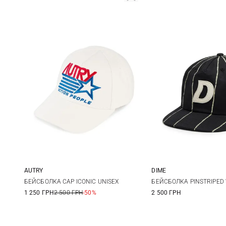
AUTRY
DIME
One size
One size
БЕЙСБОЛКА CAP ICONIC UNISEX
БЕЙСБОЛКА PINSTRIPED
1 250 ГРН
2 500 ГРН
-50%
2 500 ГРН