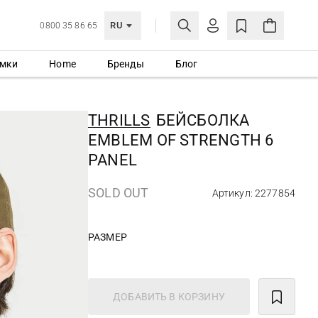
RU
0800 35 86 65
мки
Home
Бренды
Блог
ЛИЧНЫЙ КАБИНЕТ
ВОЙТИ
THRILLS
БЕЙСБОЛКА
Еще не зарегистрированы?
EMBLEM OF STRENGTH 6
СОЗДАТЬ УЧЕТНУЮ ЗАПИСЬ
PANEL
SOLD OUT
Артикул: 2277854
РАЗМЕР
ДОБАВИТЬ В КОРЗИНУ