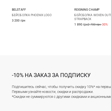
REIGNING CHAMP
BELSTAFF
One size
One size
БЕЙСБОЛКА WOVEN OUTF
БЕЙСБОЛКА PHOENIX LOGO
STRAPBACK
3 200 грн
1 890 грн
2 700 грн
-30%
-10% НА ЗАКАЗ ЗА ПОДПИСКУ
Подпишитесь сейчас, чтобы получить скидку 10%* на первы
Первыми узнайте новости, скидки и распродажи.
*Скидки не суммируются с другими скидками и акционным