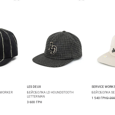
LES DEUX
SERVICE WORK
One size
 WORKER
БЕЙСБОЛКА LD HOUNDSTOOTH
БЕЙСБОЛКА SE
LETTERMAN
1 540 ГРН
2 200
3 600 ГРН