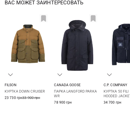
ВАС МОЖЕТ ЗАИНТЕРЕСОВАТЬ
FILSON
CANADA GOOSE
C.P. COMPANY
M
L
XL
M
L
XL
XXL
48
50
КУРТКА DOWN CRUISER
ПАРКА LANGFORD PARKA
КУРТКА 50 FILI
56
WR
HOODED JACKE
23 730 грн
33 900 грн
78 900 грн
34 700 грн