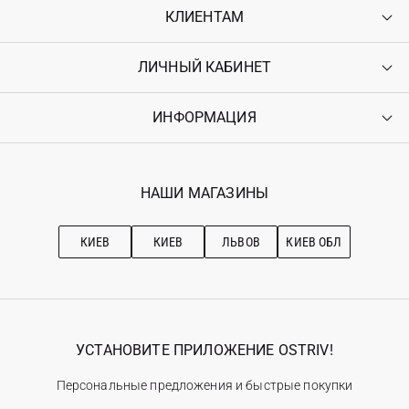
КЛИЕНТАМ
ЛИЧНЫЙ КАБИНЕТ
Контакты
Доставка
Оплата
ИНФОРМАЦИЯ
Войти
Возврат
Регистрация
Гарантия
Мои заказы
Программа лояльности
Вакансии
Избранное
Наши магазини
НАШИ МАГАЗИНЫ
Ostriv Club+
Про OSTRIV
Подписка на новости
Рекомендации по уходу
КИЕВ
КИЕВ
ЛЬВОВ
КИЕВ ОБЛ
УСТАНОВИТЕ ПРИЛОЖЕНИЕ OSTRIV!
Персональные предложения и быстрые покупки