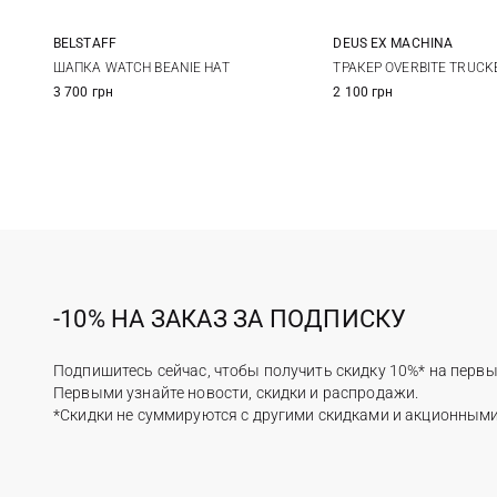
BELSTAFF
DEUS EX MACHINА
One size
One size
ШАПКА WATCH BEANIE HAT
ТРАКЕР OVERBITE TRUCK
3 700 грн
2 100 грн
-10% НА ЗАКАЗ ЗА ПОДПИСКУ
Подпишитесь сейчас, чтобы получить скидку 10%* на первы
Первыми узнайте новости, скидки и распродажи.
*Скидки не суммируются с другими скидками и акционным