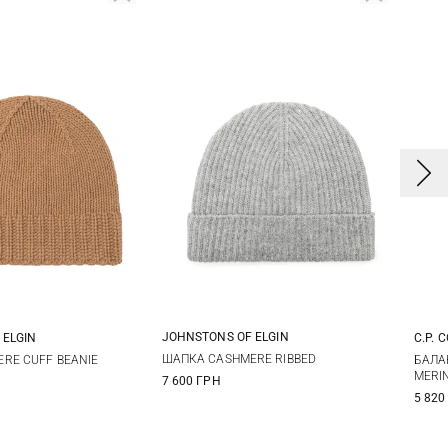
JOHNSTONS OF ELGIN
 ELGIN
C.P. 
One size
One size
ШАПКА CASHMERE RIBBED
RE CUFF BEANIE
БАЛА
MERI
7 600 ГРН
5 820