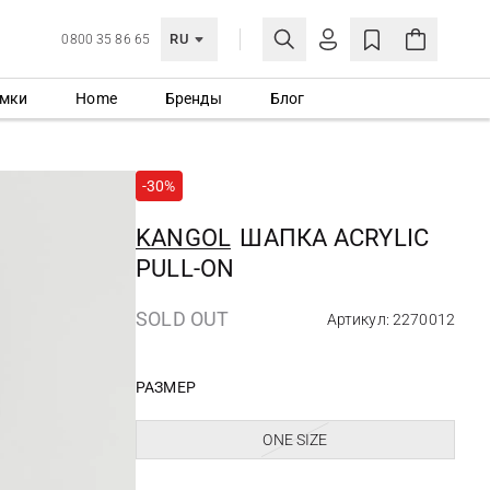
RU
0800 35 86 65
мки
Home
Бренды
Блог
ЛИЧНЫЙ КАБИНЕТ
ВОЙТИ
-30%
Еще не зарегистрированы?
СОЗДАТЬ УЧЕТНУЮ ЗАПИСЬ
KANGOL
ШАПКА ACRYLIC
PULL-ON
SOLD OUT
Артикул: 2270012
РАЗМЕР
ONE SIZE