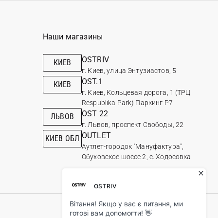
Наши магазины
OSTRIV
КИЕВ
г. Киев, улица Энтузиастов, 5
OST.1
КИЕВ
г. Киев, Кольцевая дорога, 1 (ТРЦ
Respublika Park) Паркинг Р7
OST 22
ЛЬВОВ
г. Львов, проспект Свободы, 22
OUTLET
КИЕВ ОБЛ
Аутлет-городок "Мануфактура",
Обуховское шоссе 2, с. Ходосовка