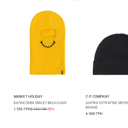
MARKET HOLIDAY
C.P. COMPANY
One size
One size
БАЛАКЛАВА SMILEY BALACLAVA
ШАПКА EXTRAFINE MERI
BEANIE
1 550 ГРН
3 100 ГРН
-50%
6 900 ГРН