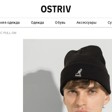
хняя одежда
Одежда
Обувь
Аксессуары
Су
IC PULL-ON