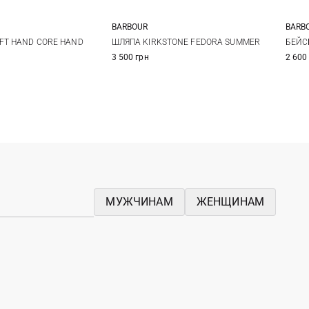
BARBOUR
BARB
One size
S
M
L
XL
FT HAND CORE HAND
ШЛЯПА KIRKSTONE FEDORA SUMMER
БЕЙС
3 500 грн
2 600
МУЖЧИНАМ
ЖЕНЩИНАМ