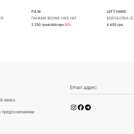
P.A.M.
LEFT HAND
One size
ER
ПАНАМА BOONIE HIKE HAT
БЕЙСБОЛКА LE
2 250 грн
4 500 грн
-50%
4 400 грн
й заказ.
и предложениями.