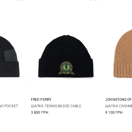
FRED PERRY
JOHNSTONS OF
One size
NO POCKET
ШАПКА TENNIS BADGE CABLE
ШАПКА CASHME
3 800 ГРН
9 100 ГРН