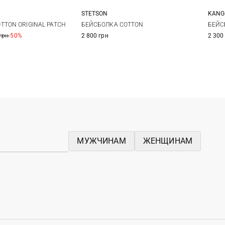
STETSON
KANG
One size
One size
TTON ORIGINAL PATCH
БЕЙСБОЛКА COTTON
БЕЙС
грн
-50%
2 800 грн
2 300
МУЖЧИНАМ
ЖЕНЩИНАМ