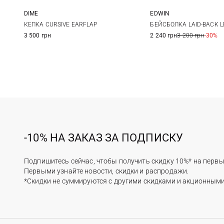
DIME
EDWIN
One size
One size
КЕПКА CURSIVE EARFLAP
БЕЙСБОЛКА LAID-BACK L
3 500 грн
2 240 грн
3 200 грн
-30%
-10% НА ЗАКАЗ ЗА ПОДПИСКУ
Подпишитесь сейчас, чтобы получить скидку 10%* на первы
Первыми узнайте новости, скидки и распродажи.
*Скидки не суммируются с другими скидками и акционным