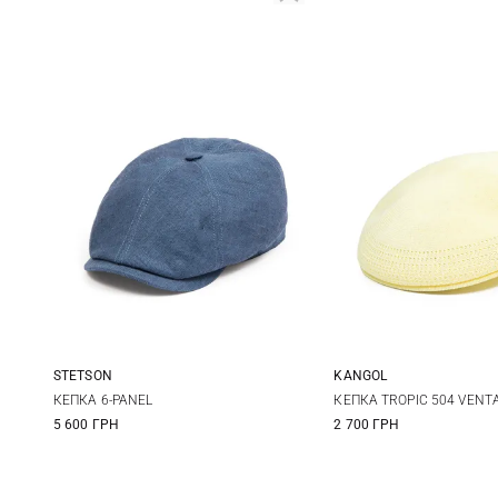
STETSON
KANGOL
M
L
XL
XXL
S
M
КЕПКА 6-PANEL
КЕПКА TROPIC 504 VENT
5 600 ГРН
2 700 ГРН