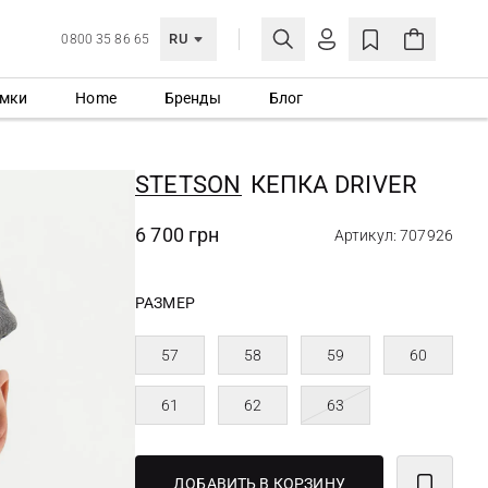
RU
0800 35 86 65
мки
Home
Бренды
Блог
ЛИЧНЫЙ КАБИНЕТ
ВОЙТИ
STETSON
КЕПКА DRIVER
Еще не зарегистрированы?
СОЗДАТЬ УЧЕТНУЮ ЗАПИСЬ
6 700 грн
Артикул: 707926
РАЗМЕР
57
58
59
60
61
62
63
ДОБАВИТЬ В КОРЗИНУ