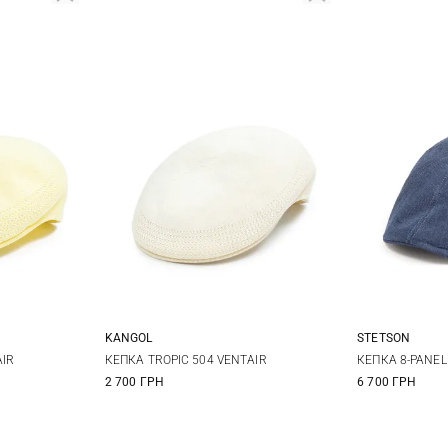
KANGOL
STETSON
L
XL
S
M
L
XL
57
5
AIR
КЕПКА TROPIC 504 VENTAIR
КЕПКА 8-PANEL
2 700 ГРН
6 700 ГРН
61
6