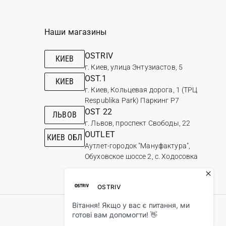
Наши магазины
OSTRIV
КИЕВ
г. Киев, улица Энтузиастов, 5
OST.1
КИЕВ
г. Киев, Кольцевая дорога, 1 (ТРЦ
Respublika Park) Паркинг Р7
OST 22
ЛЬВОВ
г. Львов, проспект Свободы, 22
OUTLET
КИЕВ ОБЛ
Аутлет-городок "Мануфактура",
Обуховское шоссе 2, с. Ходосовка