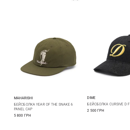
DIME
MAHARISHI
One size
One size
БЕЙСБОЛКА CURSIVE D FU
БЕЙСБОЛКА YEAR OF THE SNAKE 6
PANEL CAP
2 500 ГРН
5 800 ГРН