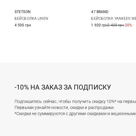
STETSON
47 BRAND
One size
One size
БЕЙСБОЛКА LINEN
БЕЙСБОЛКА YANKEES W
4 500 грн
1 920 грн
2 400 грн
-20%
-10% НА ЗАКАЗ ЗА ПОДПИСКУ
Подпишитесь сейчас, чтобы получить скидку 10%* на первы
Первыми узнайте новости, скидки и распродажи.
*Скидки не суммируются с другими скидками и акционным