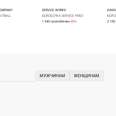
COMPANY
SERVICE WORKS
KANG
One size
One size
OTBALL
БЕЙСБОЛКА SERVICE FRIED
БЕЙС
1 540 грн
2 200 грн
-30%
2 100
МУЖЧИНАМ
ЖЕНЩИНАМ