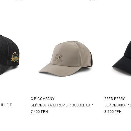
C.P. COMPANY
FRED PERRY
M
L
LL FIT
БЕЙСБОЛКА CHROME-R GOGGLE CAP
БЕЙСБОЛКА PI
7 400 ГРН
3 500 ГРН