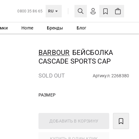
RU
0800 35 86 65
мки
Home
Бренды
Блог
ЛИЧНЫЙ КАБИНЕТ
ВОЙТИ
BARBOUR
БЕЙСБОЛКА
Еще не зарегистрированы?
CASCADE SPORTS CAP
СОЗДАТЬ УЧЕТНУЮ ЗАПИСЬ
SOLD OUT
Артикул: 2268380
РАЗМЕР
ДОБАВИТЬ В КОРЗИНУ
КУПИТЬ В ОДИН КЛИК