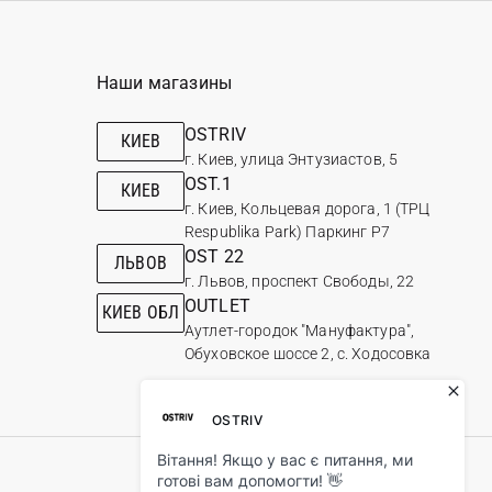
Наши магазины
OSTRIV
КИЕВ
г. Киев, улица Энтузиастов, 5
OST.1
КИЕВ
г. Киев, Кольцевая дорога, 1 (ТРЦ
Respublika Park) Паркинг Р7
OST 22
ЛЬВОВ
г. Львов, проспект Свободы, 22
OUTLET
КИЕВ ОБЛ
Аутлет-городок "Мануфактура",
Обуховское шоссе 2, с. Ходосовка