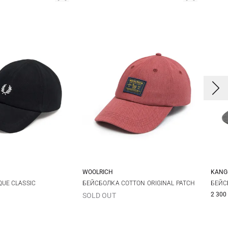
WOOLRICH
KANG
One size
One size
QUE CLASSIC
БЕЙСБОЛКА COTTON ORIGINAL PATCH
БЕЙС
2 300
SOLD OUT