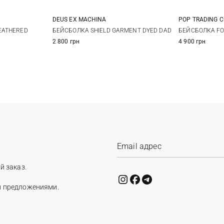
DEUS EX MACHINА
POP TRADING 
One size
EATHERED
БЕЙСБОЛКА SHIELD GARMENT DYED DAD
БЕЙСБОЛКА FO
2 800 грн
4 900 грн
й заказ.
и предложениями.