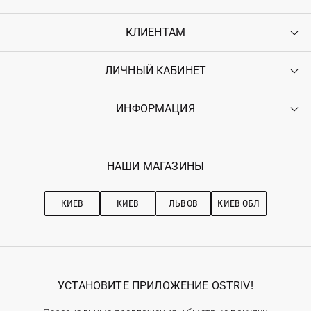
КЛИЕНТАМ
ЛИЧНЫЙ КАБИНЕТ
Контакты
Доставка
Оплата
ИНФОРМАЦИЯ
Войти
Возврат
Регистрация
Гарантия
Мои заказы
Программа лояльности
Вакансии
Избранное
Наши магазини
НАШИ МАГАЗИНЫ
Ostriv Club+
Про OSTRIV
Подписка на новости
Рекомендации по уходу
КИЕВ
КИЕВ
ЛЬВОВ
КИЕВ ОБЛ
УСТАНОВИТЕ ПРИЛОЖЕНИЕ OSTRIV!