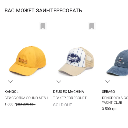
ВАС МОЖЕТ ЗАИНТЕРЕСОВАТЬ
KANGOL
DEUS EX MACHINА
SEBAGO
One size
One size
One si
БЕЙСБОЛКА SOUND MESH
ТРАКЕР FORECOURT
БЕЙСБОЛКА C
YACHT CLUB
1 600 грн
3 200 грн
SOLD OUT
3 500 грн