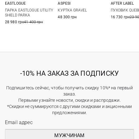
EASTLOGUE
ASPESI
AFTER LABEL
S
M
L
XL
M
L
XL
XXL
S
M
ПАРКА EASTLOGUE UTILITY
КУРТКА GRAVEL
ПУХОВИК QUEB
XXL
SHIELD PARKA
48 300 грн
16 730 грн
23 9
28 980 грн
41 400 грн
-10% НА ЗАКАЗ ЗА ПОДПИСКУ
Подпишитесь сейчас, чтобы получить скидку 10%* на первый
заказ.
Первыми узнайте новости, скидки и распродажи.
*Скидки не суммируются с другими скидками и акционными
предложениями.
МУЖЧИНАМ