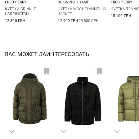
FRED PERRY
REIGNING CHAMP
FRED PERRY
M
L
XL
M
L
XL
XXL
M
L
КУРТКА CRINKLE
КУРТКА WOOL FLANNEL JV
КУРТКА TENNI
HARRINGTON
JACKET
15 100 ГРН
12 800 ГРН
12 900 ГРН
25 800 ГРН
ВАС МОЖЕТ ЗАИНТЕРЕСОВАТЬ