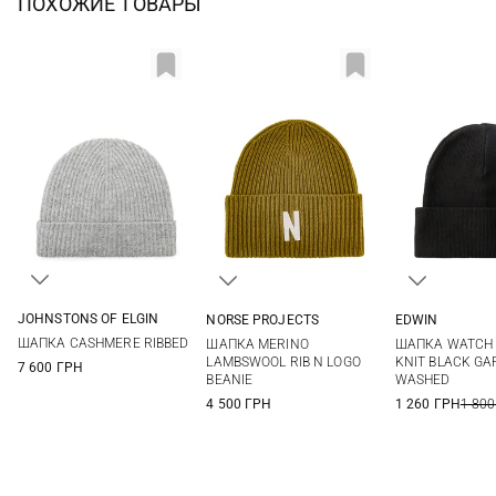
ПОХОЖИЕ ТОВАРЫ
JOHNSTONS OF ELGIN
NORSE PROJECTS
EDWIN
One size
One size
One si
ШАПКА CASHMERE RIBBED
ШАПКА MERINO
ШАПКА WATCH 
LAMBSWOOL RIB N LOGO
KNIT BLACK G
7 600 ГРН
BEANIE
WASHED
4 500 ГРН
1 260 ГРН
1 800