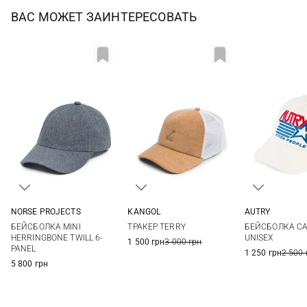
ВАС МОЖЕТ ЗАИНТЕРЕСОВАТЬ
NORSE PROJECTS
KANGOL
AUTRY
One size
One size
One si
БЕЙСБОЛКА MINI
ТРАКЕР TERRY
БЕЙСБОЛКА CA
HERRINGBONE TWILL 6-
UNISEX
1 500 грн
3 000 грн
PANEL
1 250 грн
2 500 
5 800 грн