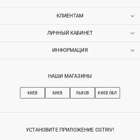
КЛИЕНТАМ
ЛИЧНЫЙ КАБИНЕТ
Контакты
Доставка
Оплата
ИНФОРМАЦИЯ
Войти
Возврат
Регистрация
Гарантия
Мои заказы
Программа лояльности
Вакансии
Избранное
Наши магазини
НАШИ МАГАЗИНЫ
Ostriv Club+
Про OSTRIV
Подписка на новости
Рекомендации по уходу
КИЕВ
КИЕВ
ЛЬВОВ
КИЕВ ОБЛ
УСТАНОВИТЕ ПРИЛОЖЕНИЕ OSTRIV!