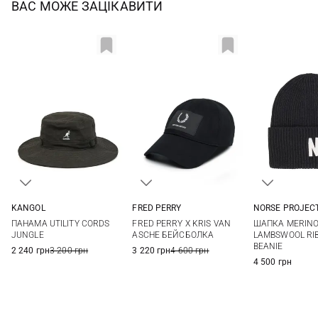
ВАС МОЖЕ ЗАЦІКАВИТИ
KANGOL
FRED PERRY
NORSE PROJEC
S
M
L
XL
One size
One si
ПАНАМА UTILITY CORDS
FRED PERRY X KRIS VAN
ШАПКА MERIN
XXL
JUNGLE
ASCHE БЕЙСБОЛКА
LAMBSWOOL RIB
BEANIE
2 240 грн
3 200 грн
3 220 грн
4 600 грн
4 500 грн