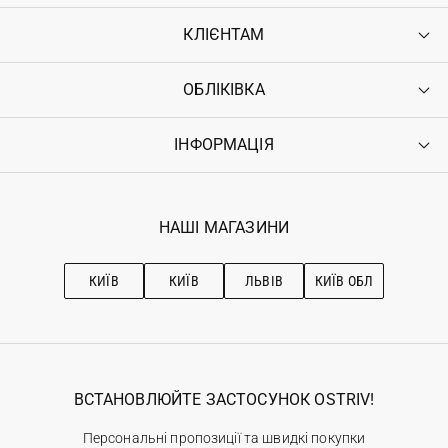
КЛІЄНТАМ
ОБЛІКІВКА
Контакти
Доставка
Оплата
ІНФОРМАЦІЯ
Увійти
Повернення
Реєстрація
Гарантія
Мої замовлення
Програма лояльності
Вакансії
Обране
Наші магазини
НАШІ МАГАЗИНИ
Ostriv Club+
Про OSTRIV
Підписка на новини
Рекомендації з догляду
КИЇВ
КИЇВ
ЛЬВІВ
КИЇВ ОБЛ
ВСТАНОВЛЮЙТЕ ЗАСТОСУНОК OSTRIV!
Персональні пропозиції та швидкі покупки