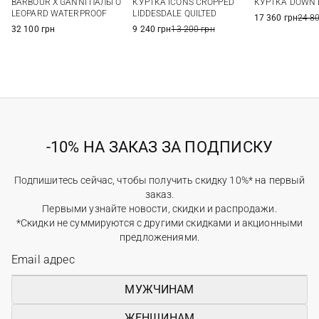
КУРТКА DOWN 
BARBOUR X GANNI ПАЛЬТО
КУРТКА ICONS CROPPED
LEOPARD WATERPROOF
LIDDESDALE QUILTED
17 360 грн
24 8
32 100 грн
9 240 грн
13 200 грн
-10% НА ЗАКАЗ ЗА ПОДПИСКУ
Подпишитесь сейчас, чтобы получить скидку 10%* на первый
заказ.
Первыми узнайте новости, скидки и распродажи.
*Скидки не суммируются с другими скидками и акционными
предложениями.
МУЖЧИНАМ
ЖЕНЩИНАМ