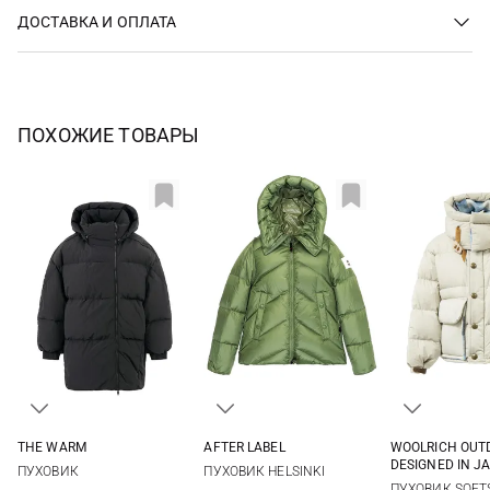
ДОСТАВКА И ОПЛАТА
ПОХОЖИЕ ТОВАРЫ
THE WARM
AFTER LABEL
WOOLRICH OUT
One Size
XS
S
M
L
XS
S
DESIGNED IN J
ПУХОВИК
ПУХОВИК HELSINKI
XL
ПУХОВИК SOFTS