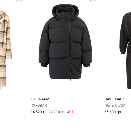
THE WARM
HAVERSACK
M
L
One Size
XXS
X
ПУХОВИК
ПАЛЬТО COAT
%
14 520 грн
24 200 грн
-40%
65 600 грн