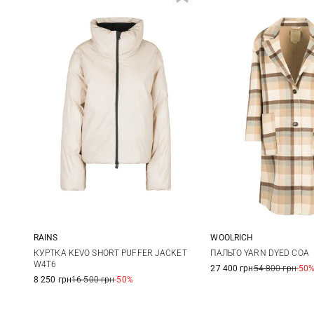
RAINS
WOOLRICH
XS
S
M
L
XS
S
КУРТКА KEVO SHORT PUFFER JACKET
ПАЛЬТО YARN DYED COA
W4T6
27 400 грн
54 800 грн
-50
8 250 грн
16 500 грн
-50%