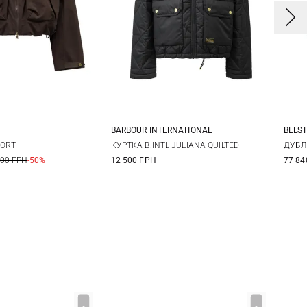
BARBOUR INTERNATIONAL
BELS
8
10
12
S
HORT
КУРТКА B.INTL JULIANA QUILTED
ДУБЛ
000 ГРН
-50%
12 500 ГРН
77 84