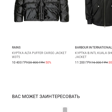
RAINS
BARBOUR INTERNATIONAL
XS
S
M
8
10
КУРТКА ALTA PUFFER CARGO JACKET
КУРТКА B.INTL KUALA 
W3T5
JACKET
10 400 ГРН
20 800 ГРН
-50%
11 200 ГРН
16 000 ГРН
-3
ВАС МОЖЕТ ЗАИНТЕРЕСОВАТЬ