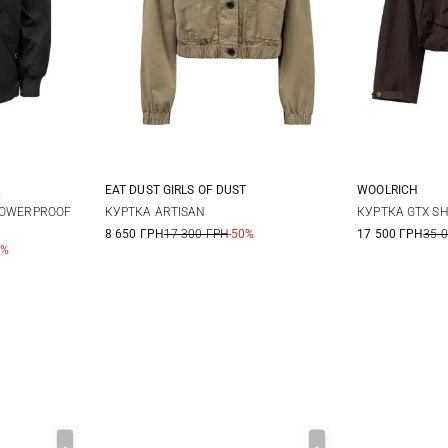
EAT DUST GIRLS OF DUST
WOOLRICH
12
XXS
XS
S
M
S
SHOWERPROOF
КУРТКА ARTISAN
КУРТКА GTX S
8 650 ГРН
17 300 ГРН
-50%
17 500 ГРН
35 
0%