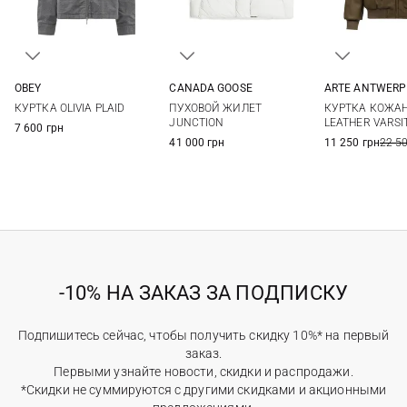
OBEY
CANADA GOOSE
ARTE ANTWERP
XS
S
M
XS
S
M
XS
S
КУРТКА OLIVIA PLAID
ПУХОВОЙ ЖИЛЕТ
КУРТКА КОЖА
JUNCTION
LEATHER VARSI
7 600 грн
41 000 грн
11 250 грн
22 5
-10% НА ЗАКАЗ ЗА ПОДПИСКУ
Подпишитесь сейчас, чтобы получить скидку 10%* на первый
заказ.
Первыми узнайте новости, скидки и распродажи.
*Скидки не суммируются с другими скидками и акционными