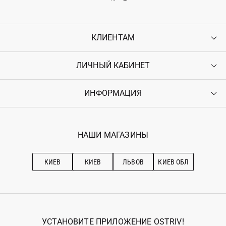
КЛИЕНТАМ
ЛИЧНЫЙ КАБИНЕТ
Контакты
Доставка
Оплата
ИНФОРМАЦИЯ
Войти
Возврат
Регистрация
Гарантия
Мои заказы
Программа лояльности
Вакансии
Избранное
Наши магазини
НАШИ МАГАЗИНЫ
Ostriv Club+
Про OSTRIV
Подписка на новости
Рекомендации по уходу
КИЕВ
КИЕВ
ЛЬВОВ
КИЕВ ОБЛ
УСТАНОВИТЕ ПРИЛОЖЕНИЕ OSTRIV!