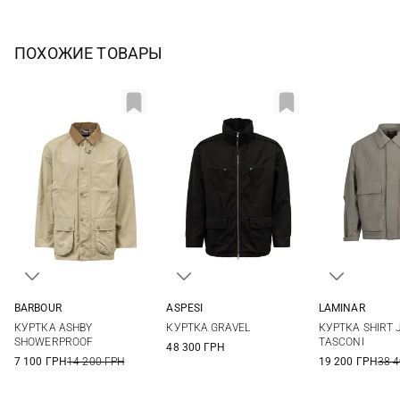
ПОХОЖИЕ ТОВАРЫ
BARBOUR
ASPESI
LAMINAR
M
L
XL
XXL
M
L
XL
XXL
48
50
КУРТКА ASHBY
КУРТКА GRAVEL
КУРТКА SHIRT 
SHOWERPROOF
TASCONI
48 300 ГРН
7 100 ГРН
14 200 ГРН
19 200 ГРН
38 