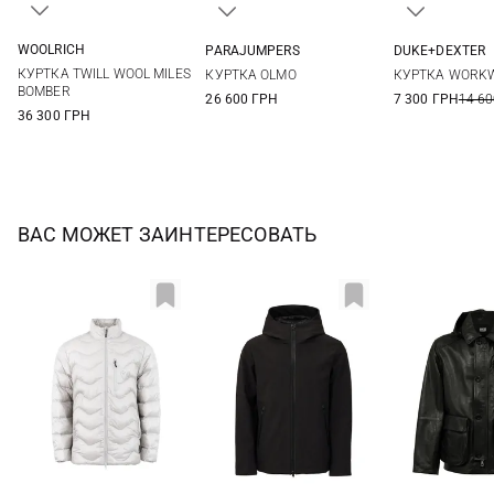
WOOLRICH
PARAJUMPERS
DUKE+DEXTER
S
M
L
XL
M
L
XL
XXL
M
L
КУРТКА TWILL WOOL MILES
КУРТКА OLMO
КУРТКА WORKW
XXL
3XL
BOMBER
26 600 ГРН
7 300 ГРН
14 60
36 300 ГРН
ВАС МОЖЕТ ЗАИНТЕРЕСОВАТЬ