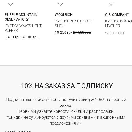
PURPLE MOUNTAIN
WOOLRICH
C.P. COMPANY
M
L
XL
M
L
XL
XXL
M
L
OBSERVATORY
КУРТКА PACIFIC SOFT
КУРТКА КОЖА 
3XL
КУРТКА WAVES LIGHT
SHELL
LEATHER
PUFFER
19 250 грн
27 500 грн
SOLD OUT
8 400 грн
14 000 грн
-10% НА ЗАКАЗ ЗА ПОДПИСКУ
Подпишитесь сейчас, чтобы получить скидку 10%* на первый
заказ.
Первыми узнайте новости, скидки и распродажи.
*Скидки не суммируются с другими скидками и акционными
предложениями.