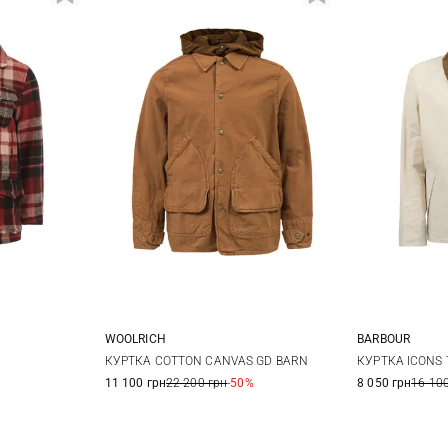
WOOLRICH
BARBOUR
XL
L
M
КУРТКА COTTON CANVAS GD BARN
КУРТКА ICONS
11 100 грн
22 200 грн
-50%
8 050 грн
16 100