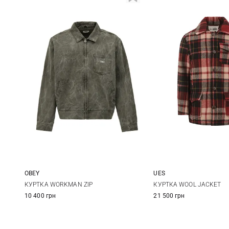
OBEY
UES
M
L
XL
M
L
КУРТКА WORKMAN ZIP
КУРТКА WOOL JACKET
10 400 грн
21 500 грн