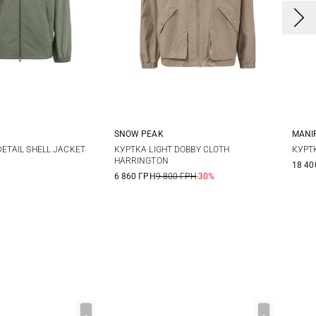
SNOW PEAK
MANI
M
L
XL
S
M
L
4
ETAIL SHELL JACKET
КУРТКА LIGHT DOBBY CLOTH
КУРТ
HARRINGTON
18 40
6 860 ГРН
9 800 ГРН
-30%