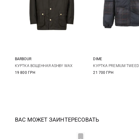
BARBOUR
DIME
S
M
L
XL
M
L
КУРТКА ВОЩЕННАЯ ASHBY WAX
КУРТКА PREMIUM TWEED
19 800 ГРН
21 700 ГРН
XXL
3XL
ВАС МОЖЕТ ЗАИНТЕРЕСОВАТЬ