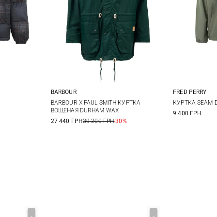
BARBOUR
FRED PERRY
XL
S
M
L
XL
S
BARBOUR X PAUL SMITH КУРТКА
КУРТКА SEAM D
ВОЩЕНАЯ DURHAM WAX
9 400 ГРН
27 440 ГРН
39 200 ГРН
-30%