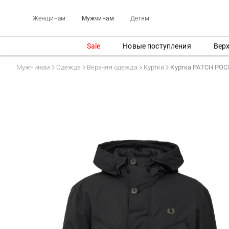
Женщинам
Мужчинам
Детям
Sale
Новые поступления
Вер
Мужчинам
Одежда
Верхняя одежда
Куртки
Куртка PATCH POC