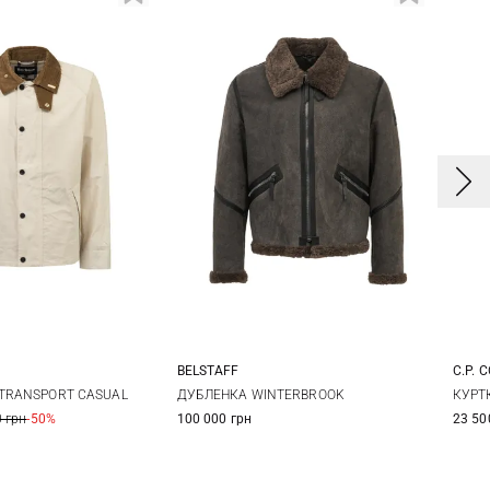
BELSTAFF
C.P. 
M
L
XL
XXL
L
XL
XXL
ДУБЛЕНКА WINTERBROOK
 TRANSPORT CASUAL
КУРТ
100 000 грн
 грн
-50%
23 50