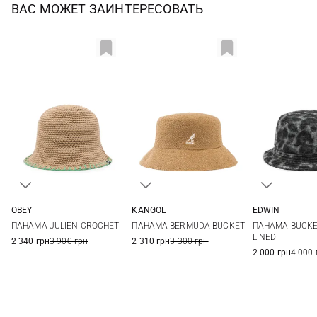
ВАС МОЖЕТ ЗАИНТЕРЕСОВАТЬ
EDWIN
OBEY
KANGOL
1
2
One size
S
M
L
XL
ПАНАМА BUCKE
ПАНАМА JULIEN CROCHET
ПАНАМА BERMUDA BUCKET
LINED
2 340 грн
3 900 грн
2 310 грн
3 300 грн
2 000 грн
4 000 