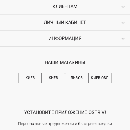
КЛИЕНТАМ
ЛИЧНЫЙ КАБИНЕТ
Контакты
Доставка
Оплата
ИНФОРМАЦИЯ
Войти
Возврат
Регистрация
Гарантия
Мои заказы
Программа лояльности
Вакансии
Избранное
Наши магазини
НАШИ МАГАЗИНЫ
Ostriv Club+
Про OSTRIV
Подписка на новости
Рекомендации по уходу
КИЕВ
КИЕВ
ЛЬВОВ
КИЕВ ОБЛ
УСТАНОВИТЕ ПРИЛОЖЕНИЕ OSTRIV!
Персональные предложения и быстрые покупки