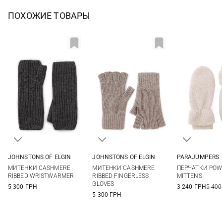
ПОХОЖИЕ ТОВАРЫ
JOHNSTONS OF ELGIN
JOHNSTONS OF ELGIN
PARAJUMPERS
One size
One size
S
M
МИТЕНКИ CASHMERE
МИТЕНКИ CASHMERE
ПЕРЧАТКИ PO
RIBBED WRISTWARMER
RIBBED FINGERLESS
MITTENS
GLOVES
5 300 ГРН
3 240 ГРН
5 400
5 300 ГРН