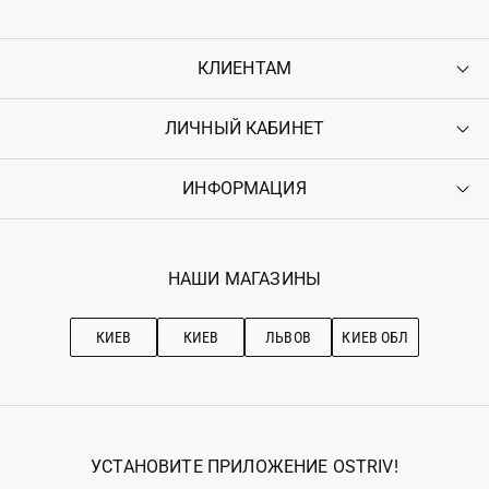
КЛИЕНТАМ
ЛИЧНЫЙ КАБИНЕТ
Контакты
Доставка
Оплата
ИНФОРМАЦИЯ
Войти
Возврат
Регистрация
Гарантия
Мои заказы
Программа лояльности
Вакансии
Избранное
Наши магазини
НАШИ МАГАЗИНЫ
Ostriv Club+
Про OSTRIV
Подписка на новости
Рекомендации по уходу
КИЕВ
КИЕВ
ЛЬВОВ
КИЕВ ОБЛ
УСТАНОВИТЕ ПРИЛОЖЕНИЕ OSTRIV!