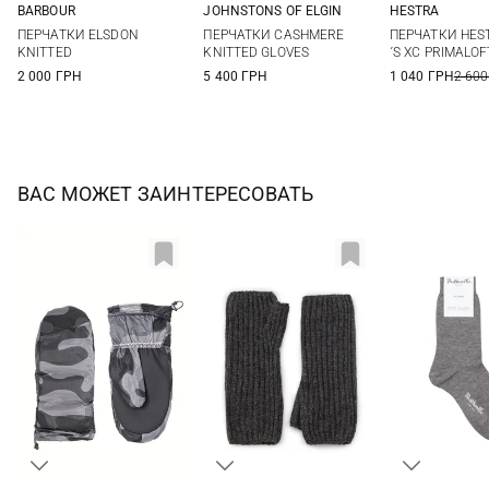
BARBOUR
JOHNSTONS OF ELGIN
HESTRA
One size
One size
6
7
ПЕРЧАТКИ ELSDON
ПЕРЧАТКИ CASHMERE
ПЕРЧАТКИ HES
KNITTED
KNITTED GLOVES
´S XC PRIMALOF
2 000 ГРН
5 400 ГРН
1 040 ГРН
2 600
ВАС МОЖЕТ ЗАИНТЕРЕСОВАТЬ