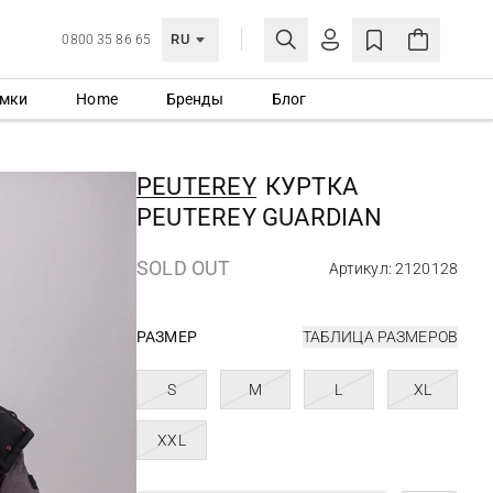
RU
0800 35 86 65
мки
Home
Бренды
Блог
ЛИЧНЫЙ КАБИНЕТ
ВОЙТИ
PEUTEREY
КУРТКА
Еще не зарегистрированы?
PEUTEREY GUARDIAN
СОЗДАТЬ УЧЕТНУЮ ЗАПИСЬ
SOLD OUT
Артикул: 2120128
РАЗМЕР
ТАБЛИЦА РАЗМЕРОВ
S
M
L
XL
XXL