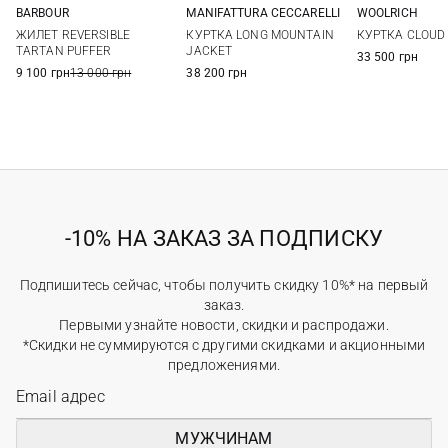
WOOLRICH
BARBOUR
MANIFATTURA CECCARELLI
M
L
M
L
XL
XXL
40
42
44
46
КУРТКА CLOUD
ЖИЛЕТ REVERSIBLE
КУРТКА LONG MOUNTAIN
3XL
TARTAN PUFFER
JACKET
33 500 грн
9 100 грн
13 000 грн
38 200 грн
-10% НА ЗАКАЗ ЗА ПОДПИСКУ
Подпишитесь сейчас, чтобы получить скидку 10%* на первый
заказ.
Первыми узнайте новости, скидки и распродажи.
*Скидки не суммируются с другими скидками и акционными
предложениями.
МУЖЧИНАМ