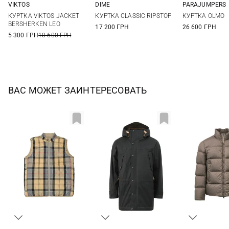
VIKTOS
DIME
PARAJUMPERS
S
M
L
XL
XS
S
M
L
M
L
КУРТКА VIKTOS JACKET
КУРТКА CLASSIC RIPSTOP
КУРТКА OLMO
XXL
3XL
BERSHERKEN LEO
17 200 ГРН
26 600 ГРН
5 300 ГРН
10 600 ГРН
ВАС МОЖЕТ ЗАИНТЕРЕСОВАТЬ