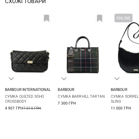
СХОЖІ ТОВАРИ
BARBOUR INTERNATIONAL
BARBOUR
BARBOUR
One Size
One Size
One Si
СУМКА QUILTED SOHO
СУМКА BARRHILL TARTAN
СУМКА SORREL
CROSSBODY
SLING
7 300 ГРН
4 907 ГРН
7 010 ГРН
11 000 ГРН