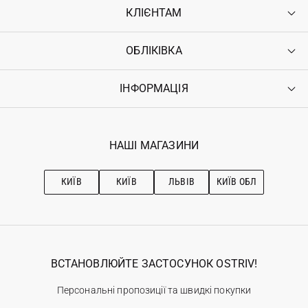
КЛІЄНТАМ
ОБЛІКІВКА
Контакти
Доставка
Оплата
ІНФОРМАЦІЯ
Увійти
Повернення
Реєстрація
Гарантія
Мої замовлення
Програма лояльності
Вакансії
Обране
Наші магазини
НАШІ МАГАЗИНИ
Ostriv Club+
Про OSTRIV
Підписка на новини
Рекомендації з догляду
КИЇВ
КИЇВ
ЛЬВІВ
КИЇВ ОБЛ
ВСТАНОВЛЮЙТЕ ЗАСТОСУНОК OSTRIV!
Персональні пропозиції та швидкі покупки