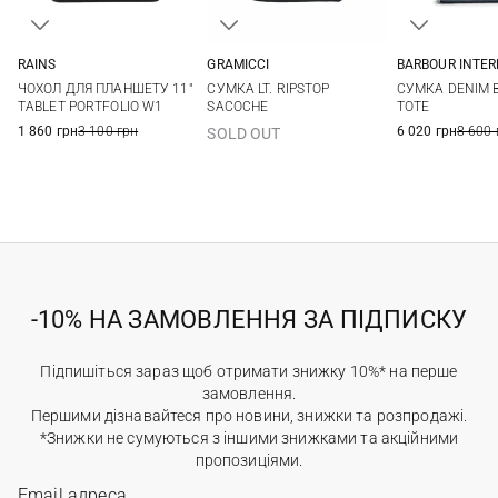
RAINS
GRAMICCI
BARBOUR INTE
One Size
One Size
One Si
ЧОХОЛ ДЛЯ ПЛАНШЕТУ 11"
СУМКА LT. RIPSTOP
СУМКА DENIM 
TABLET PORTFOLIO W1
SACOCHE
TOTE
1 860 грн
3 100 грн
6 020 грн
8 600 
SOLD OUT
-10% НА ЗАМОВЛЕННЯ ЗА ПІДПИСКУ
Підпишіться зараз щоб отримати знижку 10%* на перше
замовлення.
Першими дізнавайтеся про новини, знижки та розпродажі.
*Знижки не сумуються з іншими знижками та акційними
пропозиціями.