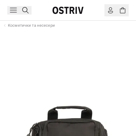
Косметички та несесери