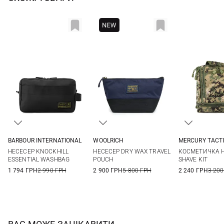
BARBOUR INTERNATIONAL
WOOLRICH
MERCURY TACT
One Size
One Size
One Si
НЕСЕСЕР KNOCKHILL
НЕСЕСЕР DRY WAX TRAVEL
КОСМЕТИЧКА 
ESSENTIAL WASHBAG
POUCH
SHAVE KIT
1 794 ГРН
2 990 ГРН
2 900 ГРН
5 800 ГРН
2 240 ГРН
3 200