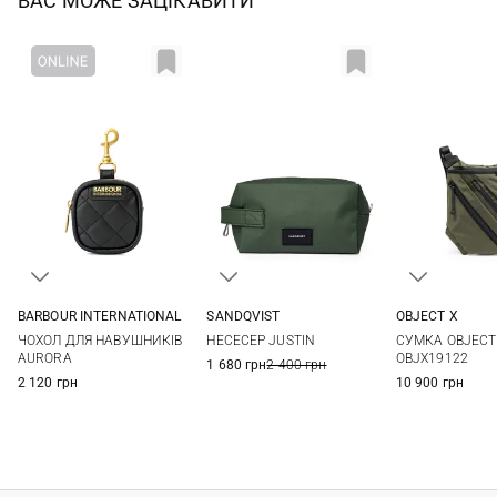
ВАС МОЖЕ ЗАЦІКАВИТИ
BARBOUR INTERNATIONAL
SANDQVIST
OBJECT X
One Size
23X13X13СМ
One Si
ЧОХОЛ ДЛЯ НАВУШНИКІВ
НЕСЕСЕР JUSTIN
СУМКА OBJECT
AURORA
OBJX19122
1 680 грн
2 400 грн
2 120 грн
10 900 грн