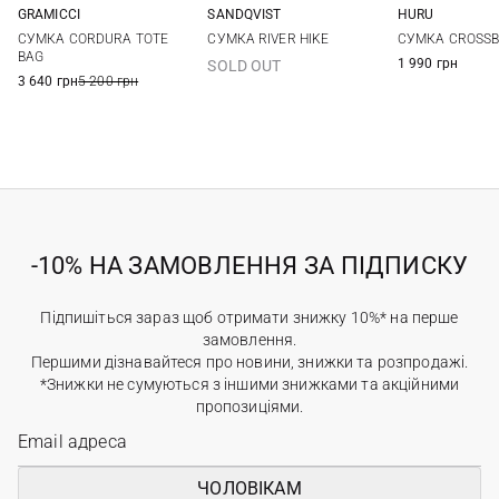
GRAMICCI
SANDQVIST
HURU
One Size
37X38X15СМ
One Si
СУМКА CORDURA TOTE
СУМКА RIVER HIKE
СУМКА CROSS
BAG
1 990 грн
SOLD OUT
3 640 грн
5 200 грн
-10% НА ЗАМОВЛЕННЯ ЗА ПІДПИСКУ
Підпишіться зараз щоб отримати знижку 10%* на перше
замовлення.
Першими дізнавайтеся про новини, знижки та розпродажі.
*Знижки не сумуються з іншими знижками та акційними
пропозиціями.
ЧОЛОВІКАМ