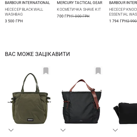
BARBOUR INTERNATIONAL
MERCURY TACTICAL GEAR
BARBOUR INTE
One Size
One Size
One Si
НЕСЕСЕР BLACKWALL
КОСМЕТИЧКА SHAVE KIT
НЕСЕСЕР KNOC
WASHBAG
ESSENTIAL WA
700 ГРН
1 000 ГРН
3 500 ГРН
1 794 ГРН
2 990
ВАС МОЖЕ ЗАЦІКАВИТИ