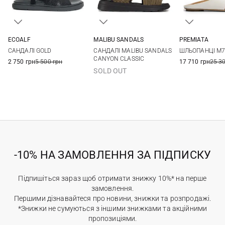
ECOALF
MALIBU SANDALS
PREMIATA
36
37
38
39
7 US
8 US
36
36,5
САНДАЛІ GOLD
САНДАЛІ MALIBU SANDALS
ШЛЬОПАНЦІ M7
40
41
38
38,5
CANYON CLASSIC
2 750 грн
5 500 грн
17 710 грн
25 3
40,5
SOLD OUT
-10% НА ЗАМОВЛЕННЯ ЗА ПІДПИСКУ
Підпишіться зараз щоб отримати знижку 10%* на перше
замовлення.
Першими дізнавайтеся про новини, знижки та розпродажі.
*Знижки не сумуються з іншими знижками та акційними
пропозиціями.