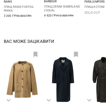
BARBOUR
RAINS
PARAJUMPERS
10
12
14
XS
S
M
L
XS
S
ПЛАЩ DENIM SOMERLAND
ПЛАЩ RAINS FISHTAIL
ПЛАЩ KOTONE
XL
CASUAL
PARKA
SOLD OUT
4 920 ГРН
12 300 ГРН
3 200 ГРН
6 400 ГРН
ВАС МОЖЕ ЗАЦІКАВИТИ