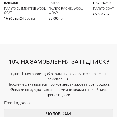
BARBOUR
BARBOUR
HAVERSACK
8
10
12
8
10
12
14
XXS
XS
ПАЛЬТО CLEMENTINE WOOL
ПАЛЬТО RACHEL WOOL
ПАЛЬТО COAT
16
COAT
WRAP
65 600 грн
16 800 грн
24 000 грн
25 000 грн
-10% НА ЗАМОВЛЕННЯ ЗА ПІДПИСКУ
Підпишіться зараз щоб отримати знижку 10%* на перше
замовлення.
Першими дізнавайтеся про новини, знижки та розпродажі.
*Знижки не сумуються з іншими знижками та акційними
пропозиціями.
ЧОЛОВІКАМ