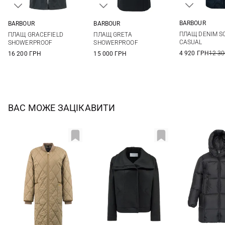
BARBOUR
BARBOUR
BARBOUR
10
12
8
10
12
14
8
10
12
14
ПЛАЩ DENIM S
ПЛАЩ GRACEFIELD
ПЛАЩ GRETA
16
CASUAL
SHOWERPROOF
SHOWERPROOF
4 920 ГРН
12 30
16 200 ГРН
15 000 ГРН
ВАС МОЖЕ ЗАЦІКАВИТИ