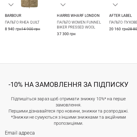
BARBOUR
HARRIS WHARF LONDON
AFTER LABEL
8
10
12
14
40
42
44
46
XS
S
ПАЛЬТО RHEA QUILT
ПАЛЬТО WOMEN FUNNEL
ПАЛЬТО ПУХОВ
16
XL
BIKER PRESSED WOOL
8 940 грн
14 900 грн
20 160 грн
28 8
37 300 грн
-10% НА ЗАМОВЛЕННЯ ЗА ПІДПИСКУ
Підпишіться зараз щоб отримати знижку 10%* на перше
замовлення.
Першими дізнавайтеся про новини, знижки та розпродажі.
*Знижки не сумуються з іншими знижками та акційними
пропозиціями.