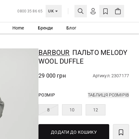
UK
0800 35 86 65
Home
Бренди
Блог
МОЯ ОБЛІКІВКА
УВІЙТИ
BARBOUR
ПАЛЬТО MELODY
Ще не зареєстровані?
WOOL DUFFLE
СТВОРИТИ ОБЛІКІВКУ
29 000 грн
Артикул: 2307177
РОЗМІР
ТАБЛИЦЯ РОЗМІРІВ
8
10
12
ДОДАТИ ДО КОШИКУ