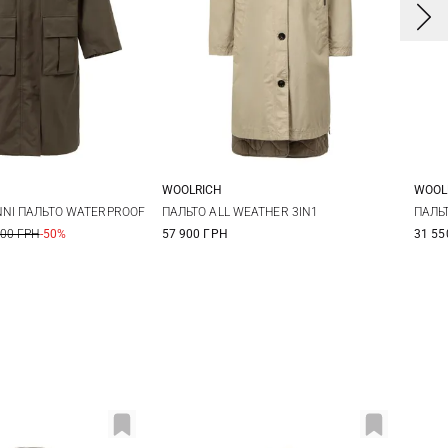
WOOLRICH
WOOL
8
10
12
S
M
L
XL
X
NNI ПАЛЬТО WATERPROOF
ПАЛЬТО ALL WEATHER 3IN1
ПАЛЬТ
500 ГРН
-50%
57 900 ГРН
31 55