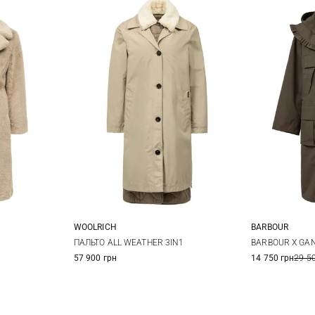
WOOLRICH
BARBOUR
42
44
S
M
L
XL
6
ПАЛЬТО ALL WEATHER 3IN1
BARBOUR X GA
57 900 грн
14 750 грн
29 5