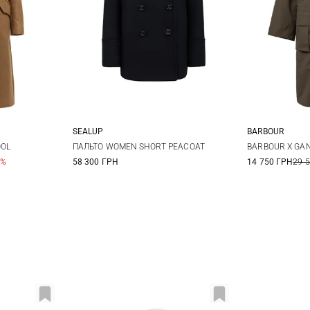
SEALUP
BARBOUR
12
14
40
42
44
46
6
OOL
ПАЛЬТО WOMEN SHORT PEACOAT
BARBOUR X GA
0%
58 300 ГРН
14 750 ГРН
29 