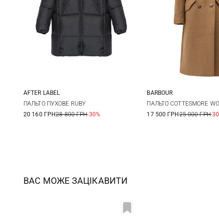
AFTER LABEL
BARBOUR
XS
S
M
L
8
10
ПАЛЬТО ПУХОВЕ RUBY
ПАЛЬТО COTTESMORE W
20 160 ГРН
28 800 ГРН
-30%
17 500 ГРН
25 000 ГРН
-3
XL
ВАС МОЖЕ ЗАЦІКАВИТИ