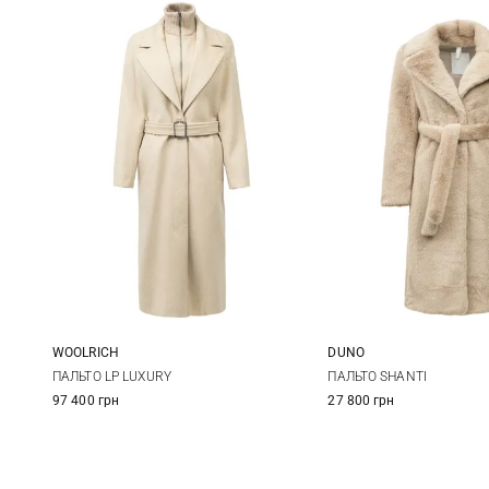
DUNO
WOOLRICH
38
40
S
M
L
ПАЛЬТО SHANTI
ПАЛЬТО LP LUXURY
27 800 грн
97 400 грн