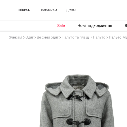
Жінкам
Чоловікам
Дітям
Sale
Нові надходження
В
Жінкам
Одяг
Верхній одяг
Пальто та плащі
Пальто
Пальто M