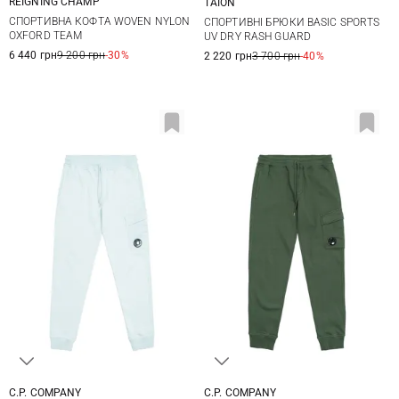
REIGNING CHAMP
TAION
M
L
XL
XXL
S
M
L
XL
СПОРТИВНА КОФТА WOVEN NYLON
СПОРТИВНІ БРЮКИ BASIC SPORTS
XXL
OXFORD TEAM
UV DRY RASH GUARD
6 440 грн
9 200 грн
-30%
2 220 грн
3 700 грн
-40%
C.P. COMPANY
C.P. COMPANY