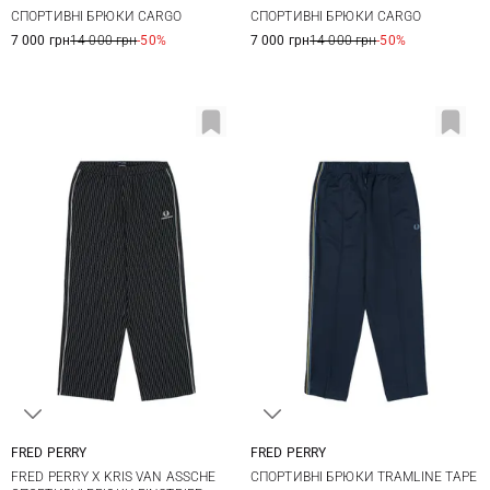
XS
S
M
L
S
M
L
XL
СПОРТИВНІ БРЮКИ CARGO
СПОРТИВНІ БРЮКИ CARGO
XL
XXL
XXL
7 000 грн
14 000 грн
-50%
7 000 грн
14 000 грн
-50%
FRED PERRY
FRED PERRY
M
L
XL
M
L
XL
XXL
FRED PERRY X KRIS VAN ASSCHE
СПОРТИВНІ БРЮКИ TRAMLINE TAPE