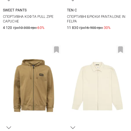
SWEET PANTS
TEN C
XS
S
M
L
M
L
XL
XXL
СПОРТИВНА КОФТА PULL ZIPE
СПОРТИВНІ БРЮКИ PANTALONE IN
XL
CAPUCHE
FELPA
4 120 грн
10 300 грн
-60%
11 830 грн
16 900 грн
-30%