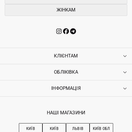
ЖІНКАМ
КЛІЄНТАМ
ОБЛІКІВКА
Контакти
Доставка
Оплата
ІНФОРМАЦІЯ
Увійти
Повернення
Реєстрація
Гарантія
Мої замовлення
Програма лояльності
Вакансії
Обране
Наші магазини
НАШІ МАГАЗИНИ
Ostriv Club+
Про OSTRIV
Підписка на новини
Рекомендації з догляду
КИЇВ
КИЇВ
ЛЬВІВ
КИЇВ ОБЛ