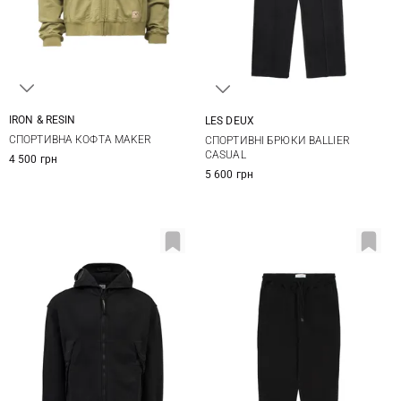
IRON & RESIN
LES DEUX
M
L
XL
XXL
S
M
L
XL
СПОРТИВНА КОФТА MAKER
СПОРТИВНІ БРЮКИ BALLIER
XXL
CASUAL
4 500 грн
5 600 грн