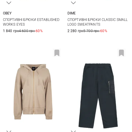
OBEY
DIME
S
M
L
XL
S
M
L
XL
СПОРТИВНІ БРЮКИ ESTABLISHED
СПОРТИВНІ БРЮКИ CLASSIC SMALL
XXL
WORKS EYES
LOGO SWEATPANTS
1 840 грн
4 600 грн
-60%
2 280 грн
5 700 грн
-60%