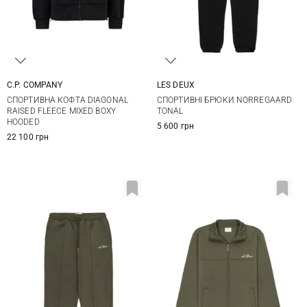
C.P. COMPANY
LES DEUX
S
M
L
XL
M
L
XL
XXL
СПОРТИВНА КОФТА DIAGONAL
СПОРТИВНІ БРЮКИ NORREGAARD
XXL
RAISED FLEECE MIXED BOXY
TONAL
HOODED
5 600 грн
22 100 грн