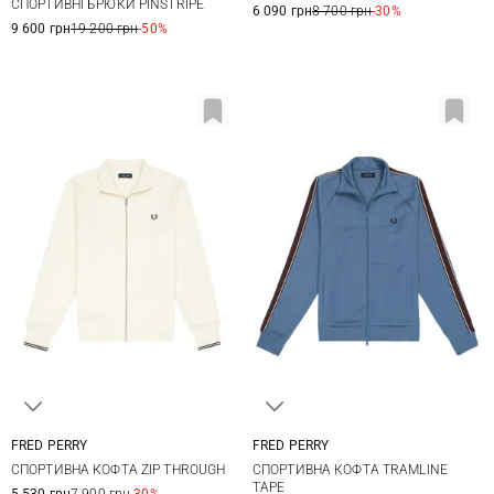
СПОРТИВНІ БРЮКИ PINSTRIPE
6 090 грн
8 700 грн
-30%
9 600 грн
19 200 грн
-50%
FRED PERRY
FRED PERRY
M
L
XL
M
L
XL
СПОРТИВНА КОФТА ZIP THROUGH
СПОРТИВНА КОФТА TRAMLINE
TAPE
5 530 грн
7 900 грн
-30%