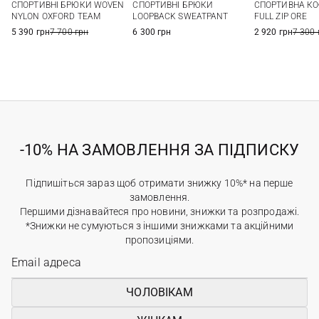
СПОРТИВНІ БРЮКИ WOVEN
СПОРТИВНІ БРЮКИ
СПОРТИВНА КО
XXL
NYLON OXFORD TEAM
LOOPBACK SWEATPANT
FULL ZIP ORE
5 390 грн
7 700 грн
6 300 грн
2 920 грн
7 300 
-10% НА ЗАМОВЛЕННЯ ЗА ПІДПИСКУ
Підпишіться зараз щоб отримати знижку 10%* на перше
замовлення.
Першими дізнавайтеся про новини, знижки та розпродажі.
*Знижки не сумуються з іншими знижками та акційними
пропозиціями.
ЧОЛОВІКАМ