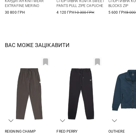
КАРДИГАН KNITWEAR
СПОРТИВНА КОФТА SWEET
СПОРТИВНА К
XL
EXTRAFINE MERINO
PANTS PULL ZIPE CAPUCHE
BLOCKS ZIP
30 800 ГРН
4 120 ГРН
10 300 ГРН
5 600 ГРН
8 000
ВАС МОЖЕ ЗАЦІКАВИТИ
REIGNING CHAMP
FRED PERRY
OUTHERE
M
L
XL
XXL
M
L
XL
XXL
S
M