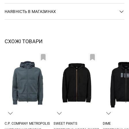
НАЯВНІСТЬ В МАГАЗИНАХ
СХОЖІ ТОВАРИ
C.P. COMPANY METROPOLIS
SWEET PANTS
DIME
M
L
XL
XS
S
M
L
M
L