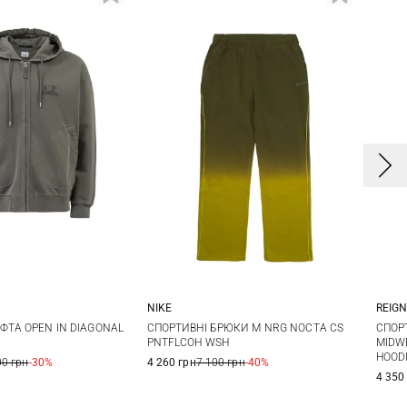
NIKE
REIG
L
XL
XXL
XS
S
M
L
S
ФТА OPEN IN DIAGONAL
СПОРТИВНІ БРЮКИ M NRG NOCTA CS
СПОР
PNTFLCOH WSH
MIDWE
HOOD
XL
XX
00 грн
-30%
4 260 грн
7 100 грн
-40%
4 350