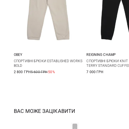
OBEY
REIGNING CHAMP
S
M
L
XL
M
L
СПОРТИВНІ БРЮКИ ESTABLISHED WORKS
СПОРТИВНІ БРЮКИ KNIT
BOLD
TERRY STANDARD CUFFE
XXL
2 800 ГРН
5 600 ГРН
-50%
7 000 ГРН
ВАС МОЖЕ ЗАЦІКАВИТИ