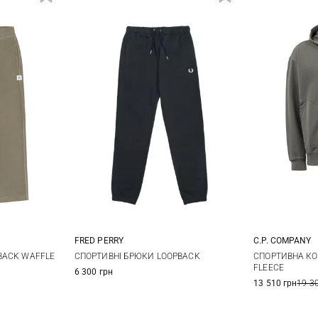
FRED PERRY
C.P. COMPANY
L
XL
S
M
L
XL
M
BACK WAFFLE
СПОРТИВНІ БРЮКИ LOOPBACK
СПОРТИВНА КО
FLEECE
6 300 грн
XXL
13 510 грн
19 3