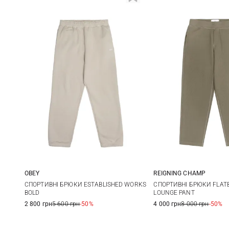
OBEY
REIGNING CHAMP
S
M
L
XL
S
M
СПОРТИВНІ БРЮКИ ESTABLISHED WORKS
СПОРТИВНІ БРЮКИ FLAT
BOLD
LOUNGE PANT
XXL
XXL
2 800 грн
5 600 грн
-50%
4 000 грн
8 000 грн
-50%