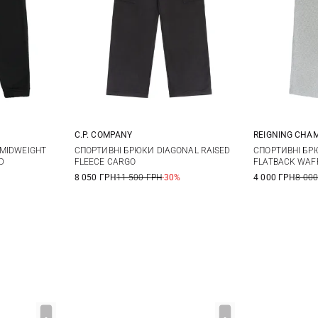
C.P. COMPANY
REIGNING CHA
XL
XXL
S
M
L
XL
S
 MIDWEIGHT
СПОРТИВНІ БРЮКИ DIAGONAL RAISED
СПОРТИВНІ БР
D
FLEECE CARGO
FLATBACK WAF
XXL
XXL
8 050 ГРН
11 500 ГРН
-30%
4 000 ГРН
8 000