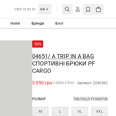
UK
0800 35 86 65
Home
Бренди
Блог
МОЯ ОБЛІКІВКА
УВІЙТИ
-50%
Ще не зареєстровані?
СТВОРИТИ ОБЛІКІВКУ
04651/ A TRIP IN A BAG
СПОРТИВНІ БРЮКИ PF
CARGO
3 950 грн
7 900 ГРН
Артикул: 2240362
РОЗМІР
ТАБЛИЦЯ РОЗМІРІВ
M
L
XL
XXL