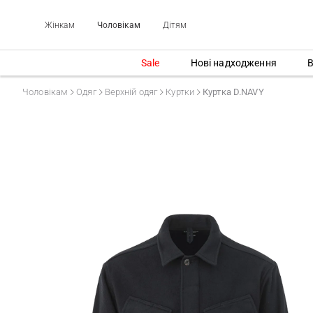
Жінкам
Чоловікам
Дітям
Sale
Нові надходження
В
Чоловікам
Одяг
Верхній одяг
Куртки
Куртка D.NAVY