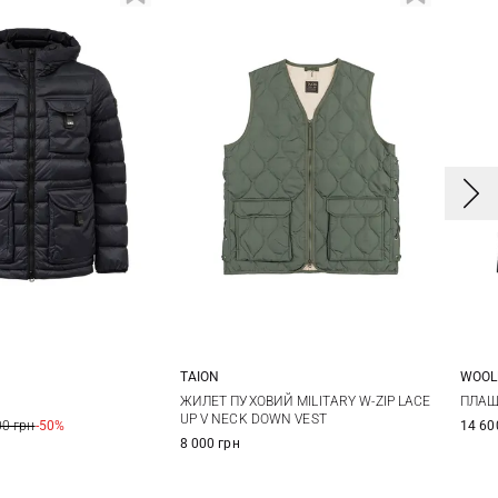
TAION
WOOL
S
M
L
XL
L
XXL
3XL
L
ЖИЛЕТ ПУХОВИЙ MILITARY W-ZIP LACE
ПЛАЩ
UP V NECK DOWN VEST
00 грн
-50%
14 60
XXL
8 000 грн