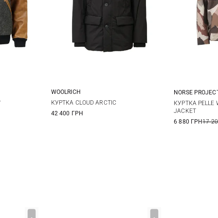
WOOLRICH
NORSE PROJEC
M
L
XL
XXL
XL
XXL
M
КУРТКА CLOUD ARCTIC
Y
КУРТКА PELLE 
JACKET
42 400 ГРН
6 880 ГРН
17 2