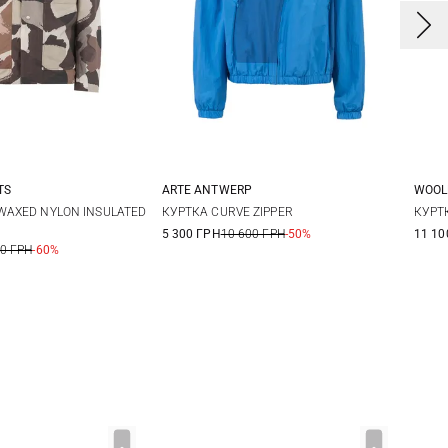
TS
ARTE ANTWERP
WOOL
L
XL
XXL
XS
S
M
WAXED NYLON INSULATED
КУРТКА CURVE ZIPPER
КУРТ
5 300 ГРН
10 600 ГРН
-50%
11 10
3X
00 ГРН
-60%