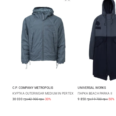
UNIVERSAL WORKS
C.P. COMPANY METROPOLIS
M
L
M
L
XL
ПАРКА BEACH PARKA II
КУРТКА OUTERWEAR MEDIUM IN PERTEX
9 850 грн
19 700 грн
-50%
30 030 грн
42 900 грн
-30%