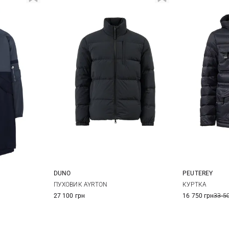
DUNO
PEUTEREY
XL
XXL
48
50
52
54
M
X
ПУХОВИК AYRTON
КУРТКА
27 100 грн
16 750 грн
33 5