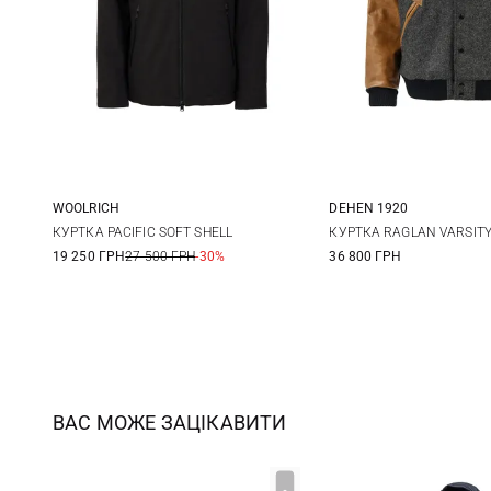
WOOLRICH
DEHEN 1920
M
L
XL
XXL
M
L
КУРТКА PACIFIC SOFT SHELL
КУРТКА RAGLAN VARSIT
19 250 ГРН
27 500 ГРН
-30%
36 800 ГРН
3XL
ВАС МОЖЕ ЗАЦІКАВИТИ