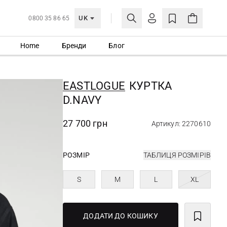
UK
0800 35 86 65
Home
Бренди
Блог
МОЯ ОБЛІКІВКА
УВІЙТИ
EASTLOGUE
КУРТКА
Ще не зареєстровані?
D.NAVY
СТВОРИТИ ОБЛІКІВКУ
27 700 грн
Артикул: 2270610
РОЗМІР
ТАБЛИЦЯ РОЗМІРІВ
S
M
L
XL
ДОДАТИ ДО КОШИКУ