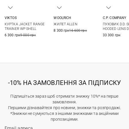
VIKTOS
WOOLRICH
C.P. COMPANY
M
L
XL
XXL
M
L
XL
XXL
S
M
КУРТКА JACKET RANGE
ЖИЛЕТ ALLEN
ПУХОВИК D.D. S
3XL
XXL
3XL
TRAINER WP SHELL
HOODED LENS 
8 300 грн
16 600 грн
6 300 грн
9 000 грн
33 300 грн
-10% НА ЗАМОВЛЕННЯ ЗА ПІДПИСКУ
Підпишіться зараз щоб отримати знижку 10%* на перше
замовлення.
Першими дізнавайтеся про новини, знижки та розпродажі.
*Знижки не сумуються з іншими знижками та акційними
пропозиціями.