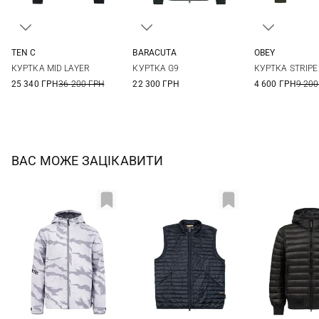
TEN C
BARACUTA
OBEY
48
50
52
54
40
42
44
46
M
L
КУРТКА MID LAYER
КУРТКА G9
КУРТКА STRIPE 
56
58
48
25 340 ГРН
36 200 ГРН
22 300 ГРН
4 600 ГРН
9 200
ВАС МОЖЕ ЗАЦІКАВИТИ