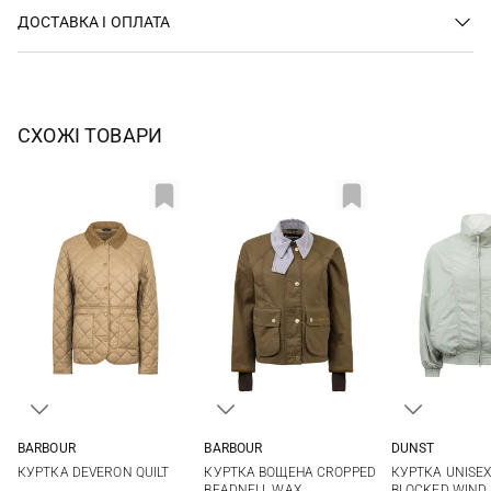
ДОСТАВКА І ОПЛАТА
СХОЖІ ТОВАРИ
BARBOUR
BARBOUR
DUNST
8
10
12
14
6
8
10
12
XS
S
КУРТКА DEVERON QUILT
КУРТКА ВОЩЕНА CROPPED
КУРТКА UNISEX
16
18
14
BEADNELL WAX
BLOCKED WIND