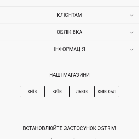
КЛІЄНТАМ
ОБЛІКІВКА
Контакти
Доставка
Оплата
ІНФОРМАЦІЯ
Увійти
Повернення
Реєстрація
Гарантія
Мої замовлення
Програма лояльності
Вакансії
Обране
Наші магазини
НАШІ МАГАЗИНИ
Ostriv Club+
Про OSTRIV
Підписка на новини
Рекомендації з догляду
КИЇВ
КИЇВ
ЛЬВІВ
КИЇВ ОБЛ
ВСТАНОВЛЮЙТЕ ЗАСТОСУНОК OSTRIV!