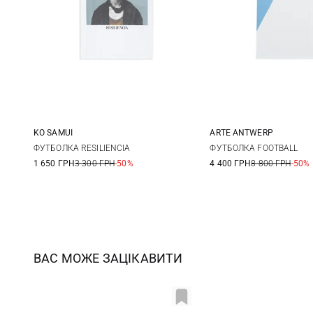
KO SAMUI
ARTE ANTWERP
XS
S
M
L
S
M
ФУТБОЛКА RESILIENCIA
ФУТБОЛКА FOOTBALL
1 650 ГРН
3 300 ГРН
-50%
4 400 ГРН
8 800 ГРН
-50%
ВАС МОЖЕ ЗАЦІКАВИТИ