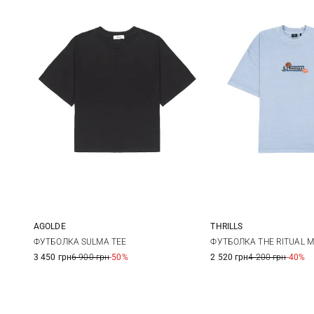
AGOLDE
THRILLS
XS
S
M
L
S
M
ФУТБОЛКА SULMA TEE
ФУТБОЛКА THE RITUAL 
3 450 грн
6 900 грн
-50%
2 520 грн
4 200 грн
-40%