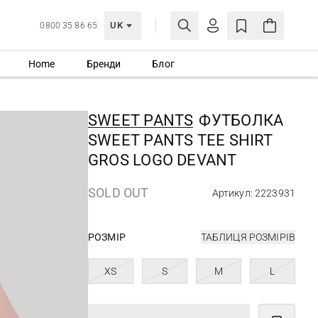
UK
0800 35 86 65
Home
Бренди
Блог
МОЯ ОБЛІКІВКА
УВІЙТИ
SWEET PANTS
ФУТБОЛКА
Ще не зареєстровані?
SWEET PANTS TEE SHIRT
СТВОРИТИ ОБЛІКІВКУ
GROS LOGO DEVANT
SOLD OUT
Артикул: 2223931
РОЗМІР
ТАБЛИЦЯ РОЗМІРІВ
XS
S
M
L