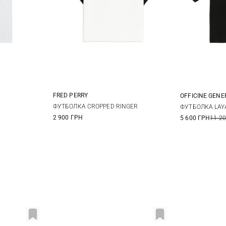
FRED PERRY
OFFICINE GENE
6
8
10
12
L
XL
S
ФУТБОЛКА CROPPED RINGER
ФУТБОЛКА LAY
2 900 ГРН
5 600 ГРН
11 2