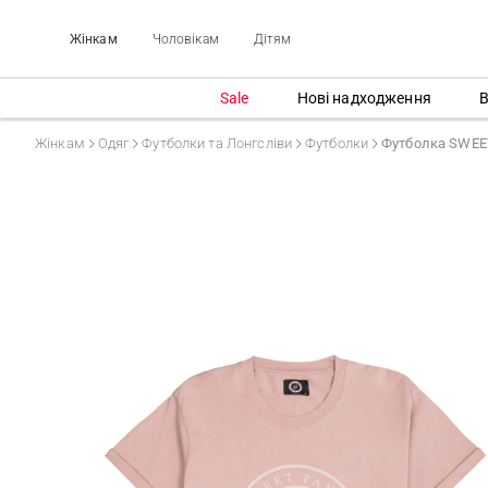
Жінкам
Чоловікам
Дітям
Sale
Нові надходження
В
Жінкам
Одяг
Футболки та Лонгсліви
Футболки
Футболка SWEE