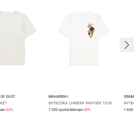
 OF DUST
MAHARISHI
GRAM
S
S
S
M
L
XL
X
CKET
ФУТБОЛКА CHIMERA PANTHER TOUR
ФУТБ
грн
-50%
7 350 грн
10 500 грн
-30%
1 650