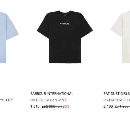
BARBOUR INTERNATIONAL
EAT DUST GIRLS
L
XL
8
10
12
14
XXS
X
MYSTERY
ФУТБОЛКА SANTANA
ФУТБОЛКА PO
1 610 грн
2 300 грн
-30%
2 400 грн
4 800 