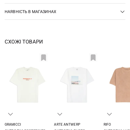
НАЯВНІСТЬ В МАГАЗИНАХ
СХОЖІ ТОВАРИ
GRAMICCI
ARTE ANTWERP
RIFO
S
M
L
XL
XS
S
M
L
XS
S