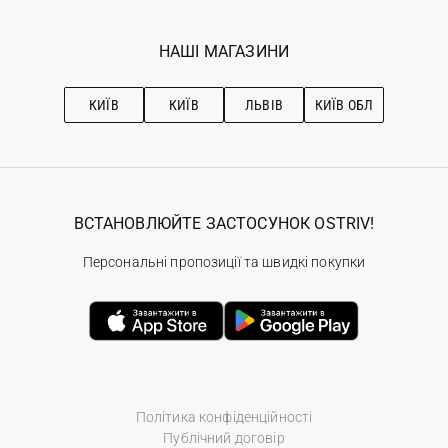
Мої замовлення
Програма лояльності
Вакансії
Обране
Наші магазини
НАШІ МАГАЗИНИ
Ostriv Club+
Про OSTRIV
Підписка на новини
Рекомендації з догляду
КИЇВ
КИЇВ
ЛЬВІВ
КИЇВ ОБЛ
ВСТАНОВЛЮЙТЕ ЗАСТОСУНОК OSTRIV!
Персональні пропозиції та швидкі покупки
Політика конфіденційності
Публічний договір