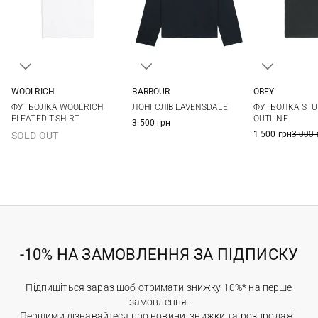
WOOLRICH
BARBOUR
OBEY
XXS
XS
S
M
8
10
12
14
S
M
ФУТБОЛКА WOOLRICH
ЛОНГСЛІВ LAVENSDALE
ФУТБОЛКА STU
L
XL
PLEATED T-SHIRT
OUTLINE
3 500 грн
1 500 грн
3 000 
SOLD OUT
-10% НА ЗАМОВЛЕННЯ ЗА ПІДПИСКУ
Підпишіться зараз щоб отримати знижку 10%* на перше
замовлення.
Першими дізнавайтеся про новини, знижки та розпродажі.