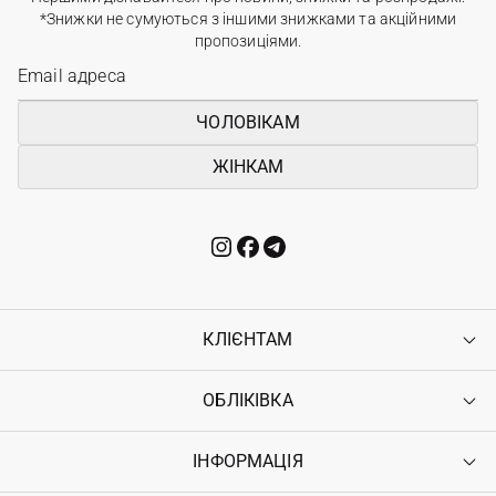
*Знижки не сумуються з іншими знижками та акційними
пропозиціями.
ЧОЛОВІКАМ
ЖІНКАМ
КЛІЄНТАМ
ОБЛІКІВКА
Контакти
Доставка
Оплата
ІНФОРМАЦІЯ
Увійти
Повернення
Реєстрація
Гарантія