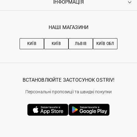
ІНФОРМАЦІЯ
Увійти
Повернення
Реєстрація
Гарантія
Мої замовлення
Програма лояльності
Вакансії
Обране
Наші магазини
НАШІ МАГАЗИНИ
Ostriv Club+
Про OSTRIV
Підписка на новини
Рекомендації з догляду
КИЇВ
КИЇВ
ЛЬВІВ
КИЇВ ОБЛ
ВСТАНОВЛЮЙТЕ ЗАСТОСУНОК OSTRIV!
Персональні пропозиції та швидкі покупки