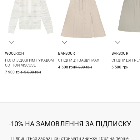
WOOLRICH
BARBOUR
BARBOUR
XS
S
M
8
10
12
14
8
10
ПОЛО З ДОВГИМ РУКАВОМ
СПІДНИЦЯ GABBY MAXI
СПІДНИЦЯ FREY
COTTON VISCOSE
4 600 грн
9 200 грн
6 500 грн
7 900 грн
15 800 грн
-10% НА ЗАМОВЛЕННЯ ЗА ПІДПИСКУ
Підпишіться зараз щоб отримати знижку 10%* на перше