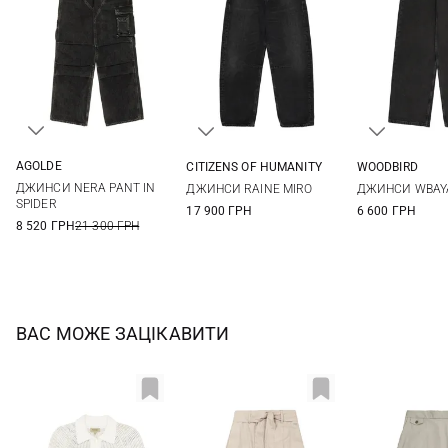
AGOLDE
CITIZENS OF HUMANITY
WOODBIRD
25
26
27
28
25
26
27
28
24/31
26/31
ДЖИНСИ NERA PANT IN
ДЖИНСИ RAINE MIRO
ДЖИНСИ WBAY
29
29
30
29/31
SPIDER
17 900 ГРН
6 600 ГРН
8 520 ГРН
21 300 ГРН
ВАС МОЖЕ ЗАЦІКАВИТИ