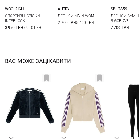
WOOLRICH
AUTRY
SPLITS59
XS
S
M
L
XS
S
M
XS
S
СПОРТИВНІ БРЮКИ
ЛЕГІНСИ MAIN WOM
ЛЕГІНСИ SAM H
XL
INTERLOCK
RIGOR 7/8
2 700 ГРН
5 400 ГРН
3 950 ГРН
7 900 ГРН
7 700 ГРН
ВАС МОЖЕ ЗАЦІКАВИТИ