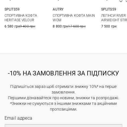
AUTRY
SPLITS59
SPLITS59
XS
S
M
L
XS
S
M
L
XS
S
СПОРТИВНА КОФТА MAIN
СПОРТИВНА КОФТА
ЛЕГІНСИ RIVER
XL
WOM
HERITAGE VELOUR
AIRWEIGHT STI
8 800 грн
17 600 грн
6 580 грн
9 400 грн
7 500 грн
-10% НА ЗАМОВЛЕННЯ ЗА ПІДПИСКУ
Підпишіться зараз щоб отримати знижку 10%* на перше
замовлення.
Першими дізнавайтеся про новини, знижки та розпродажі.
*Знижки не сумуються з іншими знижками та акційними
пропозиціями.