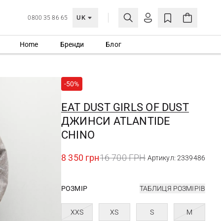
UK
0800 35 86 65
Home
Бренди
Блог
МОЯ ОБЛІКІВКА
УВІЙТИ
-50%
Ще не зареєстровані?
СТВОРИТИ ОБЛІКІВКУ
EAT DUST GIRLS OF DUST
ДЖИНСИ ATLANTIDE
CHINO
8 350 грн
16 700 ГРН
Артикул: 2339486
РОЗМІР
ТАБЛИЦЯ РОЗМІРІВ
XXS
XS
S
M