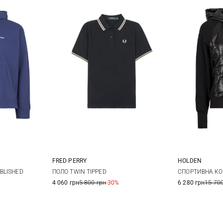
FRED PERRY
HOLDEN
L
XL
6
8
10
12
XS
BLISHED
ПОЛО TWIN TIPPED
СПОРТИВНА КО
4 060 грн
5 800 грн
-30%
6 280 грн
15 700