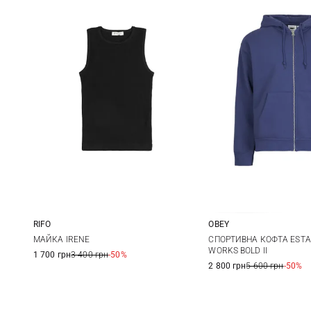
RIFO
OBEY
XS
S
M
L
S
M
МАЙКА IRENE
СПОРТИВНА КОФТА ESTA
WORKS BOLD II
1 700 грн
3 400 грн
-50%
XL
XXL
2 800 грн
5 600 грн
-50%