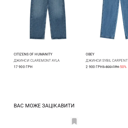
CITIZENS OF HUMANITY
OBEY
24
25
26
27
25
26
ДЖИНСИ CLAREMONT AYLA
ДЖИНСИ SYBIL CARPENT
17 900 ГРН
2 900 ГРН
5 800 ГРН
-50%
28
29
30
ВАС МОЖЕ ЗАЦІКАВИТИ