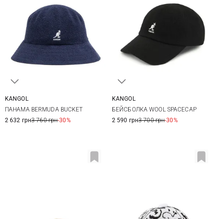
KANGOL
KANGOL
S
M
L
XL
S
M
L
XL
ПАНАМА BERMUDA BUCKET
БЕЙСБОЛКА WOOL SPACECAP
2 632 грн
3 760 грн
-30%
2 590 грн
3 700 грн
-30%