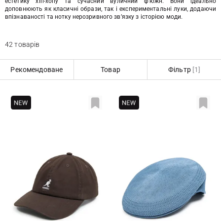
естетику хіп-хопу та сучасний вуличний ф’южн. Вони ідеально
доповнюють як класичні образи, так і експериментальні луки, додаючи
впізнаваності та нотку нерозривного зв’язку з історією моди.
42 товарів
Рекомендоване
Товар
Фільтр
[1]