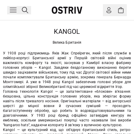
KANGOL
Велика Британія
У 1938 році підприємець Яків Жак Спреїреген, який після служби в
лейбор-корпусі Британської армії у Першій світовій війні оцінив
важливість комфорту та якості, заснував у Камбрії власну фабрику
головних уборів – Kangol. Завдяки бездоганному виконанню берети
швидко зацікавили військових, тому під час Другої світової війни ними
почали комплектували Британську армію, зокрема генерала Бернарда
Монтгомері. А уже в 1948 році Kangol забезпечив головні убори для
олімпійської збірної Великобританії під час церемонії відкриття Ігор.
Головна технологія Kangol — це запатентоване «блокове» в’язання:
безшовна, цільна конструкція головних уборів, яка зберігає форму
навіть після тривалого носіння. Оригінальні матеріали — від ангорської
шерсті до міцної вовни й сучасних сумішей — проходять
багатоступеневу обробку, що робить їх водовідштовхувальними та
довговічними. У 1983 році бренд офіційно затвердив кенгуру як
емблему, оскільки американські покупці часто називали їхні вироби
“kangaroo hats”, надаючи колориту й зв’язку з вуличною культурою.
Kangol — це культурний код, що об’єднує британський стиль, ретро-