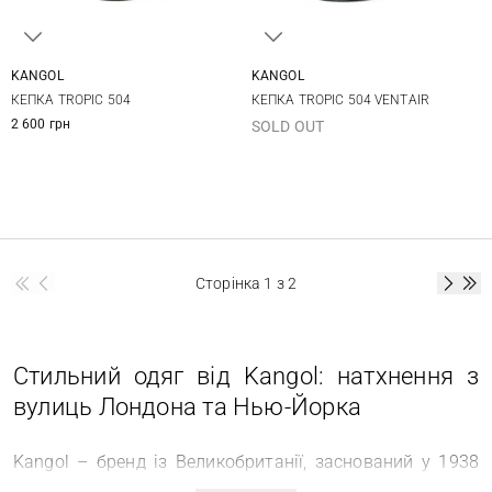
KANGOL
KANGOL
S
M
L
XL
M
L
XL
КЕПКА TROPIC 504
КЕПКА TROPIC 504 VENTAIR
2 600 грн
SOLD OUT
Сторінка
1
з 2
Стильний одяг від Kangol: натхнення з
вулиць Лондона та Нью-Йорка
Kangol – бренд із Великобританії, заснований у 1938
році, здобув визнання завдяки беретам для